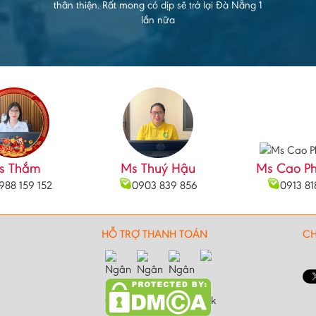
thân thiện. Rất mong có dịp sẽ trở lại Đà Nẵng 1
lần nữa
s Thắm
Ms Thuý Hậu
Ms Cao P
988 159 152
0903 839 856
0913 81
HỖ TRỢ THANH TOÁN
CH