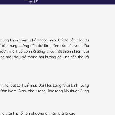
ng cũng không kém phần nhộn nhịp. Cố đô vẫn còn lưu
nơi tập trung những đền đài lăng tẩm của các vua triều
c”, mà Huế còn nổi tiếng vì có một thiên nhiên tươi
ng mát đâu đó mang hơi hướng cổ kính nên thơ và
ình nổi bật tại Huế như: Đại Nội, Lăng Khải Định, Lăng
c: Đàn Nam Giao, nhà rường, Bảo tàng Mỹ thuật Cung
trong thành phố nên phương án này khá là cực