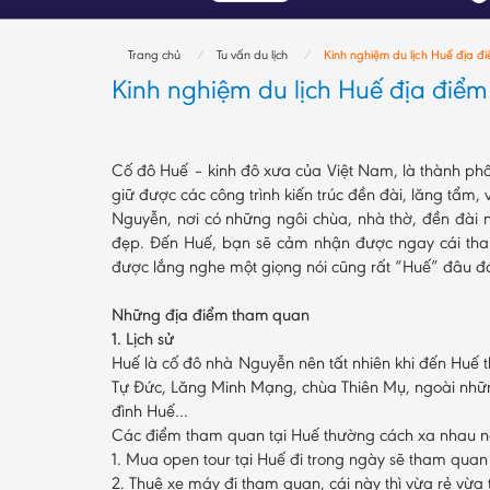
Trang chủ
Tu vấn du lịch
Kinh nghiệm du lịch Huế địa 
Kinh nghiệm du lịch Huế địa điể
Cố đô Huế – kinh đô xưa của Việt Nam, là thành phố
giữ được các công trình kiến trúc đền đài, lăng tẩm, 
Nguyễn, nơi có những ngôi chùa, nhà thờ, đền đài n
đẹp. Đến Huế, bạn sẽ cảm nhận được ngay cái th
được lắng nghe một giọng nói cũng rất “Huế” đâu đó
Những địa điểm tham quan
1. Lịch sử
Huế là cố đô nhà Nguyễn nên tất nhiên khi đến Huế thì
Tự Đức, Lăng Minh Mạng, chùa Thiên Mụ, ngoài nhữn
đình Huế…
Các điểm tham quan tại Huế thường cách xa nhau nê
1. Mua open tour tại Huế đi trong ngày sẽ tham quan
2. Thuê xe máy đi tham quan, cái này thì vừa rẻ vừa