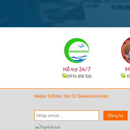
Hỗ trợ 24/7
M
0974 818 106
0
NHẬN THÔNG TIN TỪ DANANGXANH
Đăng ký