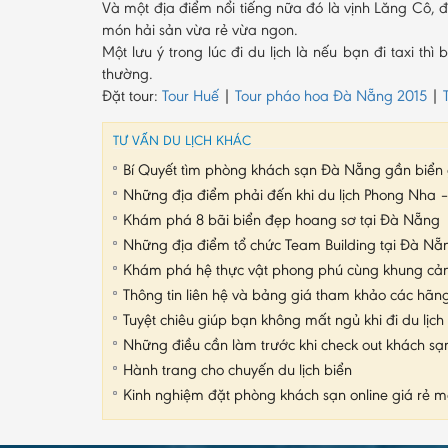
Và một địa điểm nổi tiếng nữa đó là vịnh Lăng Cô,
món hải sản vừa rẻ vừa ngon.
Một lưu ý trong lúc đi du lịch là nếu bạn đi taxi t
thường.
Đặt tour:
Tour Huế
|
Tour pháo hoa Đà Nẵng 2015
|
TƯ VẤN DU LỊCH KHÁC
Bí Quyết tìm phòng khách sạn Đà Nẵng gần biển 
Những địa điểm phải đến khi du lịch Phong Nha 
Khám phá 8 bãi biển đẹp hoang sơ tại Đà Nẵng
Những địa điểm tổ chức Team Building tại Đà Nẵn
Khám phá hệ thực vật phong phú cùng khung cảnh
Thông tin liên hệ và bảng giá tham khảo các hãng
Tuyệt chiêu giúp bạn không mất ngủ khi đi du lịch
Những điều cần làm trước khi check out khách sạ
Hành trang cho chuyến du lịch biển
Kinh nghiệm đặt phòng khách sạn online giá rẻ m