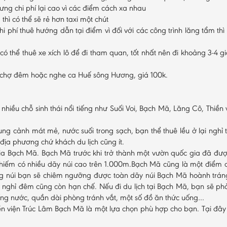
ưng chi phí lại cao vì các điểm cách xa nhau
thì có thể sẽ rẻ hơn taxi một chút
hi phí thuê hướng dẫn tại điểm vì đối với các công trình lăng tẩm th
có thể thuê xe xích lô để đi tham quan, tốt nhất nên đi khoảng 3-4
ó chợ đêm hoặc nghe ca Huế sông Hương, giá 100k.
nhiều chỗ sinh thái nổi tiếng như Suối Voi, Bạch Mã, Lăng Cô, Thiề
ng cảnh mát mẻ, nước suối trong sạch, bạn thể thuê lều ở lại nghỉ
 địa phương chứ khách du lịch cũng ít.
ia Bạch Mã. Bạch Mã trước khi trở thành một vườn quốc gia đã được
hiếm có nhiều dãy núi cao trên 1.000m.Bạch Mã cũng là một điểm du l
 núi bạn sẽ chiêm ngưỡng được toàn dãy núi Bạch Mã hoành tráng 
ghỉ đêm cũng còn hạn chế. Nếu đi du lịch tại Bạch Mã, bạn sẽ phải 
hống nước, quần dài phòng tránh vắt, một số đồ ăn thức uống…
ền viện Trúc Lâm Bạch Mã là một lựa chọn phù hợp cho bạn. Tại đây 