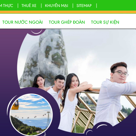
M THỰC
THUÊ XE
KHUYẾN MẠI
SITEMAP
TOUR NƯỚC NGOÀI
TOUR GHÉP ĐOÀN
TOUR SỰ KIỆN