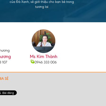
của Đà Xanh, sẽ giới thiệu cho bạn bè trong
tương lai
hương
Ms Kim Thành
8 107
0946 333 006
IA SẺ