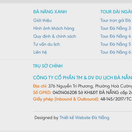
ĐÀ NẴNG XANH
TOUR DÀI NGÀ
Giới thiệu
Tour trọn gói Đ
Hình ảnh khách hàng
Tour Đà Nẵng 3
Quy định & chính sách
Tour Đà Nẵng 4
Tư vấn du lịch
Tour Đà Nẵng 5
Liên hệ
Tour Đà Nẵng 6
TRỤ SỞ CHÍNH
CÔNG TY CỔ PHẦN TM & DV DU LỊCH ĐÀ NẴ
Địa chỉ:
376 Nguyễn Tri Phương, Phường Hoà Cườn
Số GPKD:
0401406208 Sở KH&ĐT ĐÀ NẴNG cấp 2
Giấy phép (Inbound & Outbound):
48-145/2017/T
Designed by
Thiết kế Website Đà Nẵng