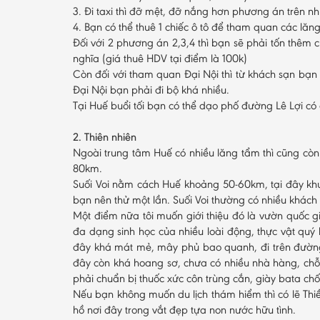
3. Đi taxi thì đỡ mệt, đỡ nắng hơn phương án trên nh
4. Bạn có thể thuê 1 chiếc ô tô để tham quan các lăng 
Đối với 2 phương án 2,3,4 thì bạn sẽ phải tốn thêm c
nghĩa (giá thuê HDV tại điểm là 100k)
Còn đối với tham quan Đại Nội thì từ khách sạn bạn 
Đại Nội bạn phải đi bộ khá nhiều.
Tại Huế buổi tối bạn có thể dạo phố đường Lê Lợi c
2. Thiên nhiên
Ngoài trung tâm Huế có nhiều lăng tẩm thì cũng còn 
80km.
Suối Voi nằm cách Huế khoảng 50-60km, tại đây khu
bạn nên thử một lần. Suối Voi thường có nhiều khách
Một điểm nữa tôi muốn giới thiệu đó là vườn quốc g
đa dạng sinh học của nhiều loài động, thực vật quý 
đây khá mát mẻ, mây phủ bao quanh, đi trên đường
đây còn khá hoang sơ, chưa có nhiều nhà hàng, chỗ n
phải chuẩn bị thuốc xức côn trùng cắn, giày bata c
Nếu bạn không muốn du lịch thám hiểm thì có lẽ Thi
hồ nơi đây trong vắt đẹp tựa non nước hữu tình.