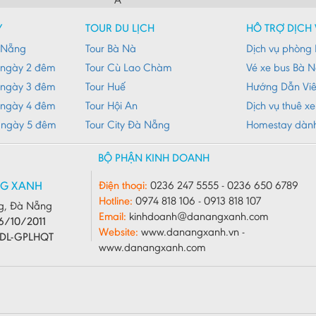
Y
TOUR DU LỊCH
HỖ TRỢ DỊCH 
à Nẵng
Tour Bà Nà
Dịch vụ phòng 
 ngày 2 đêm
Tour Cù Lao Chàm
Vé xe bus Bà 
 ngày 3 đêm
Tour Huế
Hướng Dẫn Vi
 ngày 4 đêm
Tour Hội An
Dịch vụ thuê x
 ngày 5 đêm
Tour City Đà Nẵng
Homestay dàn
BỘ PHẬN KINH DOANH
NG XANH
Điện thoại:
0236 247 5555 - 0236 650 6789
Hotline:
0974 818 106 - 0913 818 107
g, Đà Nẵng
Email:
kinhdoanh@danangxanh.com
6/10/2011
Website:
www.danangxanh.vn -
CDL-GPLHQT
www.danangxanh.com