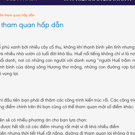
điểm tham quan hấp dẫn
m tham quan hấp dẫn
 phủ xanh bởi nhiều cây cổ thụ, không khí thanh bình yên tĩnh như
và nhiều nhà vườn có tuổi đời khá lâu. Huế nổi tiếng không chỉ vì là 
ổi danh, nơi có những con người với danh xưng “người Huế trầm mặ
anh bình của dòng sông Hương thơ mộng, những con đường rợp bó
 vọng lại.
 đầu tiên bạn phải đi thăm các công trình kiến trúc rồi. Các công tr
g điểm chính trên thì bạn cũng có thể tham quan một số điểm khá
n sẽ có nhiều phương án cho bạn lựa chọn:
 được hết tất cả các điểm nhưng rất mệt vì đi khá nhiều điểm
 tiện nhưng thời tiết Huế rất nắng, đường đi tham quan lại không ở 