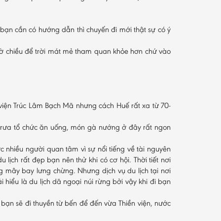
ì bạn cần có hướng dẫn thì chuyến đi mới thật sự có ý
 giờ chiều để trời mát mẻ tham quan khỏe hơn chứ vào
n viện Trúc Lâm Bạch Mã nhưng cách Huế rất xa từ 70-
 trưa tổ chức ăn uống, món gà nướng ở đây rất ngon
 nhiều người quan tâm vì sự nổi tiếng về tài nguyên
ịch rất đẹp bạn nên thử khi có cơ hội. Thời tiết nơi
mây bay lưng chừng. Nhưng dịch vụ du lịch tại nơi
hiểu là du lịch dã ngoại núi rừng bởi vậy khi đi bạn
bạn sẽ đi thuyền từ bến để đến vừa Thiền viện, nước