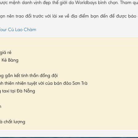
 được mệnh danh vịnh đẹp thế giới do Worldbays bình chọn. Tham q
hì bạn nên trao đổi trước với lái xe về địa điểm bạn đến để được bá
Tour Cù Lao Chàm
giá rẻ
– Kẻ Bàng
g gắn kết tinh thần đồng đội
 thiên nhiên tuyệt vời của bán đảo Sơn Trà
 taxi tại Đà Nẵng
n
à chất lượng