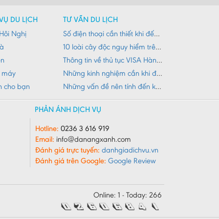
VỤ DU LỊCH
TƯ VẤN DU LỊCH
Hôi Nghị
Số điện thoại cần thiết khi đến Đà Nẵng
Nà
10 loài cây độc nguy hiểm trên đường du lịch
ên
Thông tin về thủ tục VISA Hàn Quốc
e máy
Những kinh nghiệm cần khi đi du lịch núi Đà Nẵng
h cho bạn
Những vấn đề nên tính đến khi đi du lịch
PHẢN ÁNH DỊCH VỤ
Hotline:
0236 3 616 919
Email:
info@danangxanh.com
Đánh giá trực tuyến:
danhgiadichvu.vn
Đánh giá trên Google:
Google Review
Online: 1 - Today: 266