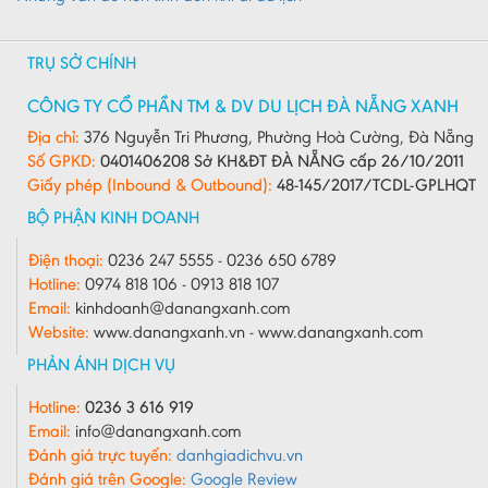
TRỤ SỞ CHÍNH
CÔNG TY CỔ PHẦN TM & DV DU LỊCH ĐÀ NẴNG XANH
Địa chỉ:
376 Nguyễn Tri Phương, Phường Hoà Cường, Đà Nẵng
Số GPKD:
0401406208 Sở KH&ĐT ĐÀ NẴNG cấp 26/10/2011
Giấy phép (Inbound & Outbound):
48-145/2017/TCDL-GPLHQT
BỘ PHẬN KINH DOANH
Điện thoại:
0236 247 5555 - 0236 650 6789
Hotline:
0974 818 106 - 0913 818 107
Email:
kinhdoanh@danangxanh.com
Website:
www.danangxanh.vn - www.danangxanh.com
PHẢN ÁNH DỊCH VỤ
Hotline:
0236 3 616 919
Email:
info@danangxanh.com
Đánh giá trực tuyến:
danhgiadichvu.vn
Đánh giá trên Google:
Google Review