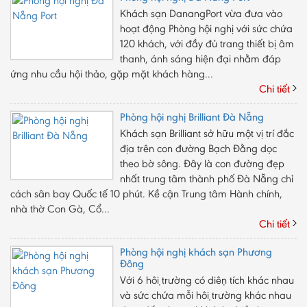
Khách sạn DanangPort vừa đưa vào
hoạt động Phòng hội nghị với sức chứa
120 khách, với đầy đủ trang thiết bị âm
thanh, ánh sáng hiện đại nhằm đáp
ứng nhu cầu hội thảo, gặp mặt khách hàng...
Chi tiết
Phòng hội nghị Brilliant Đà Nẵng
Khách sạn Brilliant sở hữu một vị trí đắc
địa trên con đường Bạch Đằng dọc
theo bờ sông. Đây là con đường đẹp
nhất trung tâm thành phố Đà Nẵng chỉ
cách sân bay Quốc tế 10 phút. Kề cận Trung tâm Hành chính,
nhà thờ Con Gà, Cổ...
Chi tiết
Phòng hội nghị khách sạn Phương
Đông
Với 6 hội trường có diện tích khác nhau
và sức chứa mỗi hội trường khác nhau