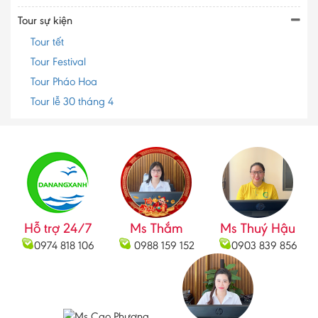
Tour sự kiện
Tour tết
Tour Festival
Tour Pháo Hoa
Tour lễ 30 tháng 4
Hỗ trợ 24/7
Ms Thắm
Ms Thuý Hậu
0974 818 106
0988 159 152
0903 839 856