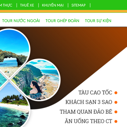
M THỰC
THUÊ XE
KHUYẾN MẠI
SITEMAP
TOUR NƯỚC NGOÀI
TOUR GHÉP ĐOÀN
TOUR SỰ KIỆN