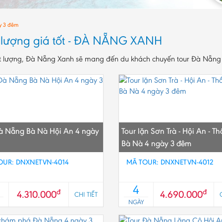
y 3 đêm
 lượng giá tốt - ĐÀ NẴNG XANH
t lượng, Đà Nẵng Xanh sẽ mang đến du khách chuyến tour Đà Nẵng 
à Nẵng Bà Nà Hội An 4 ngày
Tour lặn Sơn Trà - Hội An - Th
Bà Nà 4 ngày 3 đêm
OUR: DNXNETVN-4014
MÃ TOUR: DNXNETVN-4012
4
đ
đ
4.310.000
4.690.000
CHI TIẾT
NGÀY