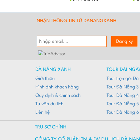
NHẬN THÔNG TIN TỪ DANANGXANH
Đăng ký
ĐÀ NẴNG XANH
TOUR DÀI NGÀ
Giới thiệu
Tour trọn gói Đ
Hình ảnh khách hàng
Tour Đà Nẵng 3
Quy định & chính sách
Tour Đà Nẵng 4
Tư vấn du lịch
Tour Đà Nẵng 5
Liên hệ
Tour Đà Nẵng 6
TRỤ SỞ CHÍNH
CÔNG TY CỔ PHẦN TM & DV DU LỊCH ĐÀ NẴ