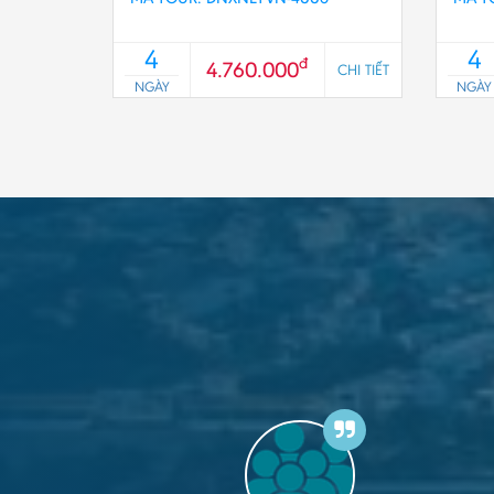
4
4
đ
4.760.000
CHI TIẾT
NGÀY
NGÀY