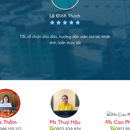
Lê Đình Thịnh
Tốt, tổ chức chu đáo, hướng dẫn viên vui vẻ, nhiệt
tình, kiến thức tốt
s Thắm
Ms Thuý Hậu
Ms Cao P
988 159 152
0903 839 856
0913 81