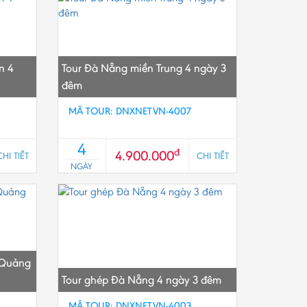
n 4
Tour Đà Nẵng miền Trung 4 ngày 3
đêm
MÃ TOUR: DNXNETVN-4007
4
đ
4.900.000
CHI TIẾT
CHI TIẾT
NGÀY
 Quảng
Tour ghép Đà Nẵng 4 ngày 3 đêm
MÃ TOUR: DNXNETVN-4003