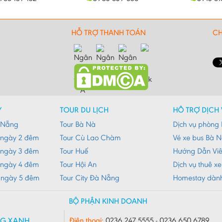
HỖ TRỢ THANH TOÁN
CH
Y
TOUR DU LỊCH
HỖ TRỢ DỊCH 
à Nẵng
Tour Bà Nà
Dịch vụ phòng 
 ngày 2 đêm
Tour Cù Lao Chàm
Vé xe bus Bà 
 ngày 3 đêm
Tour Huế
Hướng Dẫn Vi
 ngày 4 đêm
Tour Hội An
Dịch vụ thuê x
 ngày 5 đêm
Tour City Đà Nẵng
Homestay dàn
BỘ PHẬN KINH DOANH
NG XANH
Điện thoại:
0236 247 5555 - 0236 650 6789