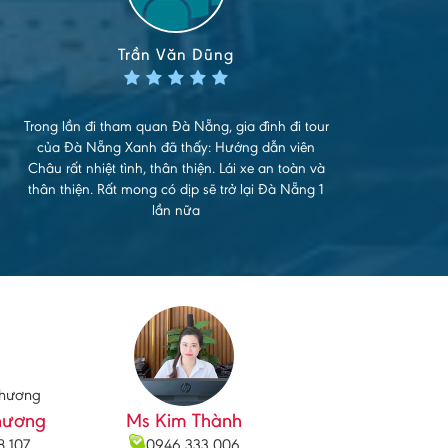
Trần Văn Dũng
Trong lần đi tham quan Đà Nẵng, gia đình đi tour
Hài
của Đà Nẵng Xanh đã thấy: Hướng dẫn viên
bi
Châu rất nhiệt tình, thân thiện. Lái xe an toàn và
tận 
thân thiện. Rất mong có dịp sẽ trở lại Đà Nẵng 1
c
lần nữa
hương
Ms Kim Thành
8 107
0946 333 006