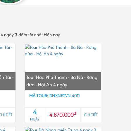
4 ngày 3 đêm tốt nhất hiện nay
ần Tài -
Tour Hòa Phú Thành - Bà Nà - Rừng
dừa - Hội An 4 ngày
MÃ TOUR: DNXNETVN-4011
4
đ
4.870.000
CHI TIẾT
CHI TIẾT
NGÀY