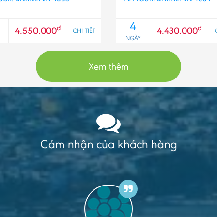
4
đ
đ
4.550.000
4.430.000
CHI TIẾT
NGÀY
Xem thêm
Cảm nhận của khách hàng