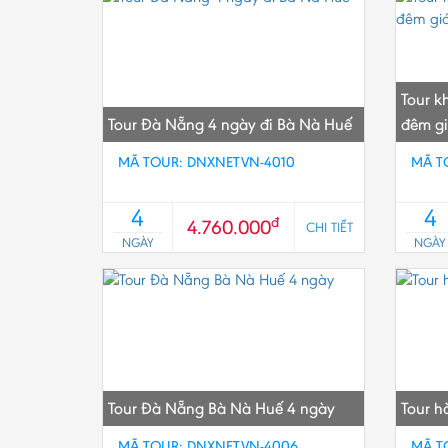
Tour k
Tour Đà Nẵng 4 ngày đi Bà Nà Huế
đêm gi
MÃ TOUR: DNXNETVN-4010
MÃ T
4
4
đ
4.760.000
CHI TIẾT
NGÀY
NGÀY
Tour Đà Nẵng Bà Nà Huế 4 ngày
Tour h
MÃ TOUR: DNXNETVN-4006
MÃ T