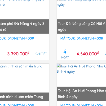
hám phá Đà Nẵng 4 ngày 3
Tour Đà Nẵng Lăng Cô Hội A
á rẻ
ngày
OUR: DNXNETVN-4009
MÃ TOUR: DNXNETVN-4008
4
đ
đ
3.390.000
4.540.000
CHI TIẾT
NGÀY
Tour Hội An Huế Phong Nha
ành trình di sản miền Trung
Bình 4 ngày
OUR: DNXNETVN-4005
MÃ TOUR: DNXNETVN-4004