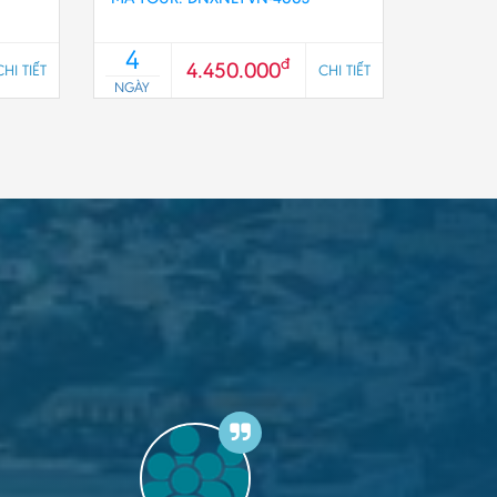
4
đ
4.450.000
CHI TIẾT
CHI TIẾT
NGÀY