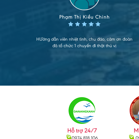
Phạm Thị Kiều Chinh
 viên
HƯớng dẫn viên nhiệt tình, chu đáo, cảm ơn đoàn
 em
đã tổ chức 1 chuyến đi thật thú vị
nh có
Hỗ trợ 24/7
M
0974 818 106
0