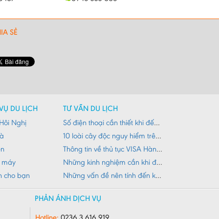
IA SẺ
VỤ DU LỊCH
TƯ VẤN DU LỊCH
Hôi Nghị
Số điện thoại cần thiết khi đến Đà Nẵng
Nà
10 loài cây độc nguy hiểm trên đường du lịch
ên
Thông tin về thủ tục VISA Hàn Quốc
e máy
Những kinh nghiệm cần khi đi du lịch núi Đà Nẵng
h cho bạn
Những vấn đề nên tính đến khi đi du lịch
PHẢN ÁNH DỊCH VỤ
Hotline:
0236 3 616 919