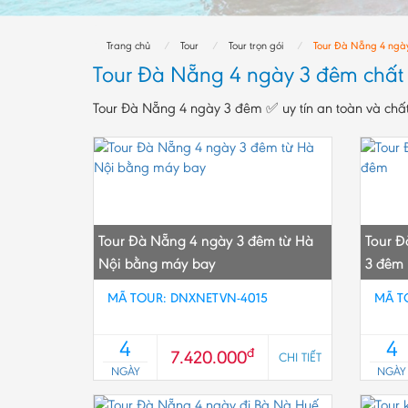
Trang chủ
Tour
Tour trọn gói
Tour Đà Nẵng 4 ngà
Tour Đà Nẵng 4 ngày 3 đêm chất
Tour Đà Nẵng 4 ngày 3 đêm ✅ uy tín an toàn và chấ
Tour Đà Nẵng 4 ngày 3 đêm từ Hà
Tour Đ
Nội bằng máy bay
3 đêm
MÃ TOUR: DNXNETVN-4015
MÃ T
4
4
đ
7.420.000
CHI TIẾT
NGÀY
NGÀY