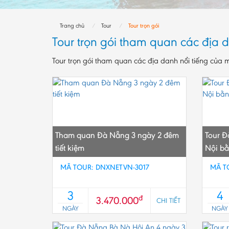
Trang chủ
Tour
Tour trọn gói
Tour trọn gói tham quan các địa d
Tour trọn gói tham quan các địa danh nổi tiếng của m
Tham quan Đà Nẵng 3 ngày 2 đêm
Tour Đ
tiết kiệm
Nội b
MÃ TOUR: DNXNETVN-3017
MÃ T
3
4
đ
3.470.000
CHI TIẾT
NGÀY
NGÀY