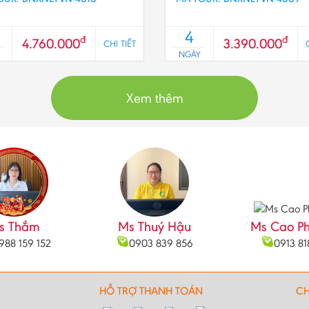
4
đ
đ
4.760.000
3.390.000
CHI TIẾT
NGÀY
Xem thêm
s Thắm
Ms Thuý Hậu
Ms Cao P
988 159 152
0903 839 856
0913 81
HỖ TRỢ THANH TOÁN
CH