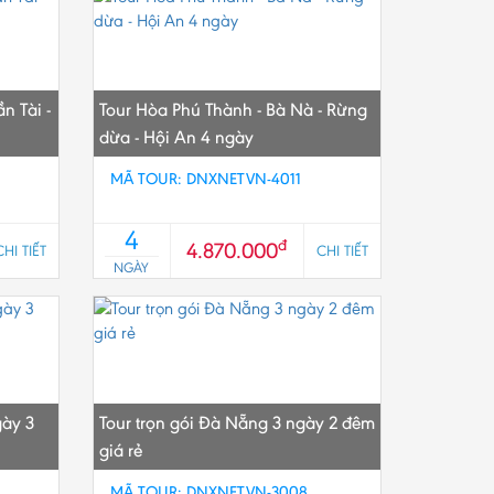
ần Tài -
Tour Hòa Phú Thành - Bà Nà - Rừng
dừa - Hội An 4 ngày
MÃ TOUR: DNXNETVN-4011
4
đ
4.870.000
CHI TIẾT
CHI TIẾT
NGÀY
ày 3
Tour trọn gói Đà Nẵng 3 ngày 2 đêm
giá rẻ
MÃ TOUR: DNXNETVN-3008