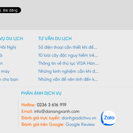
VỤ DU LỊCH
TƯ VẤN DU LỊCH
Hôi Nghị
Số điện thoại cần thiết khi đến Đà Nẵng
Nà
10 loài cây độc nguy hiểm trên đường du lịch
ên
Thông tin về thủ tục VISA Hàn Quốc
e máy
Những kinh nghiệm cần khi đi du lịch núi Đà Nẵng
h cho bạn
Những vấn đề nên tính đến khi đi du lịch
PHẢN ÁNH DỊCH VỤ
Hotline:
0236 3 616 919
Email:
info@danangxanh.com
Đánh giá trực tuyến:
danhgiadichvu.vn
Đánh giá trên Google:
Google Review