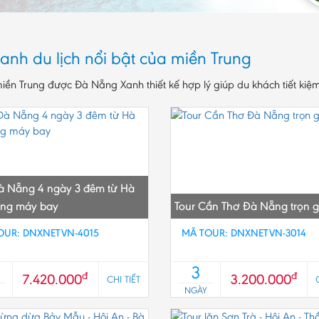
anh du lịch nổi bật của miền Trung
iền Trung được Đà Nẵng Xanh thiết kế hợp lý giúp du khách tiết kiệm 
à Nẵng 4 ngày 3 đêm từ Hà
ằng máy bay
Tour Cần Thơ Đà Nẵng trọn g
OUR: DNXNETVN-4015
MÃ TOUR: DNXNETVN-3014
3
đ
đ
7.420.000
3.200.000
CHI TIẾT
NGÀY