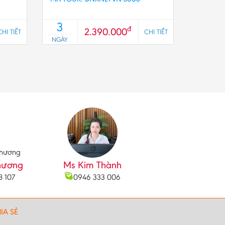
3
đ
2.390.000
CHI TIẾT
CHI TIẾT
NGÀY
hương
Ms Kim Thành
8 107
0946 333 006
IA SẺ