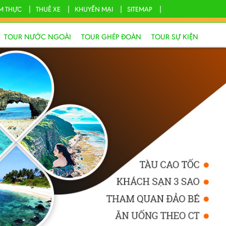
M THỰC
THUÊ XE
KHUYẾN MẠI
SITEMAP
TOUR NƯỚC NGOÀI
TOUR GHÉP ĐOÀN
TOUR SỰ KIỆN