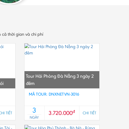
cả thời gian và chi phí
Tour Hải Phòng Đà Nẵng 3 ngày 2
ói
đêm
MÃ TOUR: DNXNETVN-3016
3
đ
3.720.000
CHI TIẾT
CHI TIẾT
NGÀY