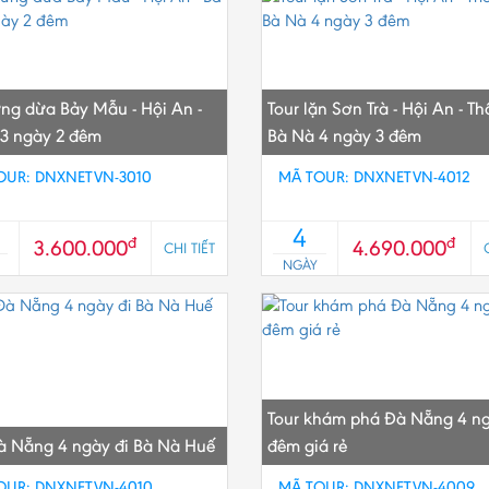
ừng dừa Bảy Mẫu - Hội An -
Tour lặn Sơn Trà - Hội An - Th
3 ngày 2 đêm
Bà Nà 4 ngày 3 đêm
OUR: DNXNETVN-3010
MÃ TOUR: DNXNETVN-4012
4
đ
đ
3.600.000
4.690.000
CHI TIẾT
NGÀY
Tour khám phá Đà Nẵng 4 ng
à Nẵng 4 ngày đi Bà Nà Huế
đêm giá rẻ
OUR: DNXNETVN-4010
MÃ TOUR: DNXNETVN-4009