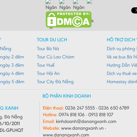
Y
TOUR DU LỊCH
HỖ TRỢ DỊCH 
à Nẵng
Tour Bà Nà
Dịch vụ phòng 
 ngày 2 đêm
Tour Cù Lao Chàm
Vé xe bus Bà 
 ngày 3 đêm
Tour Huế
Hướng Dẫn Vi
 ngày 4 đêm
Tour Hội An
Dịch vụ thuê x
 ngày 5 đêm
Tour City Đà Nẵng
Homestay dàn
BỘ PHẬN KINH DOANH
NG XANH
Điện thoại:
0236 247 5555 - 0236 650 6789
Hotline:
0974 818 106 - 0913 818 107
g, Đà Nẵng
Email:
kinhdoanh@danangxanh.com
6/10/2011
Website:
www.danangxanh.vn -
CDL-GPLHQT
www.danangxanh.com