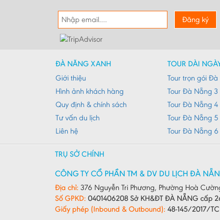
Đăng ký
ĐÀ NẴNG XANH
TOUR DÀI NGÀ
Giới thiệu
Tour trọn gói Đ
Hình ảnh khách hàng
Tour Đà Nẵng 3
Quy định & chính sách
Tour Đà Nẵng 4
Tư vấn du lịch
Tour Đà Nẵng 5
Liên hệ
Tour Đà Nẵng 6
TRỤ SỞ CHÍNH
CÔNG TY CỔ PHẦN TM & DV DU LỊCH ĐÀ NẴ
Địa chỉ:
376 Nguyễn Tri Phương, Phường Hoà Cườn
Số GPKD:
0401406208 Sở KH&ĐT ĐÀ NẴNG cấp 2
Giấy phép (Inbound & Outbound):
48-145/2017/T