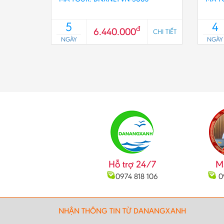
5
4
đ
6.440.000
CHI TIẾT
NGÀY
NGÀY
Hỗ trợ 24/7
M
0974 818 106
0
NHẬN THÔNG TIN TỪ DANANGXANH