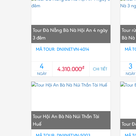
Tour Đà Nẵng Bà Nà Hội An 4 ngày
Tour r
3 đêm
Bà Nà 
MÃ TOUR: DNXNETVN-4014
MÃ T
4
3
đ
4.310.000
CHI TIẾT
NGÀY
NGÀY
Tour Hội An Bà Nà Núi Thần Tài
Huế
Tour Đ
MÃ TOUR: DNXNETVN-5003
MÃ T