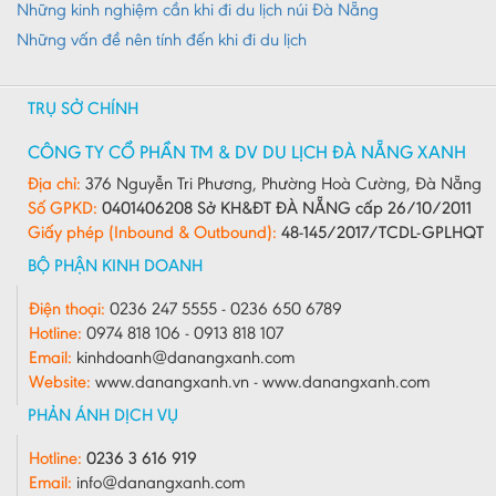
Những kinh nghiệm cần khi đi du lịch núi Đà Nẵng
Những vấn đề nên tính đến khi đi du lịch
TRỤ SỞ CHÍNH
CÔNG TY CỔ PHẦN TM & DV DU LỊCH ĐÀ NẴNG XANH
Địa chỉ:
376 Nguyễn Tri Phương, Phường Hoà Cường, Đà Nẵng
Số GPKD:
0401406208 Sở KH&ĐT ĐÀ NẴNG cấp 26/10/2011
Giấy phép (Inbound & Outbound):
48-145/2017/TCDL-GPLHQT
BỘ PHẬN KINH DOANH
Điện thoại:
0236 247 5555 - 0236 650 6789
Hotline:
0974 818 106 - 0913 818 107
Email:
kinhdoanh@danangxanh.com
Website:
www.danangxanh.vn - www.danangxanh.com
PHẢN ÁNH DỊCH VỤ
Hotline:
0236 3 616 919
Email:
info@danangxanh.com