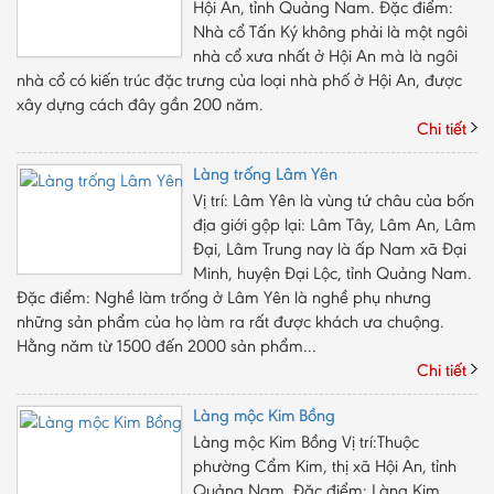
Hội An, tỉnh Quảng Nam. Ðặc điểm:
Nhà cổ Tấn Ký không phải là một ngôi
nhà cổ xưa nhất ở Hội An mà là ngôi
nhà cổ có kiến trúc đặc trưng của loại nhà phố ở Hội An, được
xây dựng cách đây gần 200 năm.
Chi tiết
Làng trống Lâm Yên
Vị trí: Lâm Yên là vùng tứ châu của bốn
địa giới gộp lại: Lâm Tây, Lâm An, Lâm
Ðại, Lâm Trung nay là ấp Nam xã Ðại
Minh, huyện Ðại Lộc, tỉnh Quảng Nam.
Đặc điểm: Nghề làm trống ở Lâm Yên là nghề phụ nhưng
những sản phẩm của họ làm ra rất được khách ưa chuộng.
Hằng năm từ 1500 đến 2000 sản phẩm...
Chi tiết
Làng mộc Kim Bồng
Làng mộc Kim Bồng Vị trí:Thuộc
phường Cẩm Kim, thị xã Hội An, tỉnh
Quảng Nam. Ðặc điểm: Làng Kim