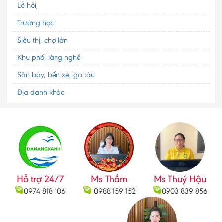
Lễ hội
Trường học
Siêu thị, chợ lớn
Khu phố, làng nghề
Sân bay, bến xe, ga tàu
Địa danh khác
Hỗ trợ 24/7
Ms Thắm
Ms Thuý Hậu
0974 818 106
0988 159 152
0903 839 856