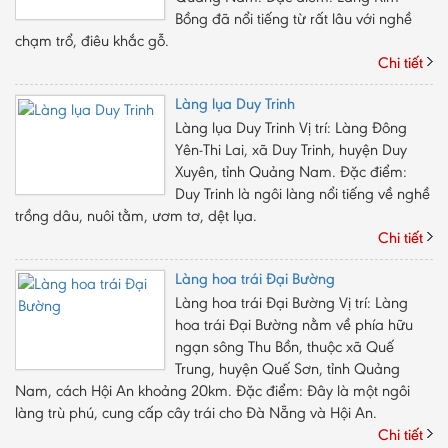
Bồng đã nổi tiếng từ rất lâu với nghề
chạm trổ, điêu khắc gỗ.
Chi tiết
Làng lụa Duy Trinh
Làng lụa Duy Trinh Vị trí: Làng Đông
Yên-Thi Lai, xã Duy Trinh, huyện Duy
Xuyên, tỉnh Quảng Nam. Đặc điểm:
Duy Trinh là ngôi làng nổi tiếng về nghề
trồng dâu, nuôi tằm, ươm tơ, dệt lụa.
Chi tiết
Làng hoa trái Đại Bường
Làng hoa trái Đại Bường Vị trí: Làng
hoa trái Đại Bường nằm về phía hữu
ngạn sông Thu Bồn, thuộc xã Quế
Trung, huyện Quế Sơn, tỉnh Quảng
Nam, cách Hội An khoảng 20km. Đặc điểm: Đây là một ngôi
làng trù phú, cung cấp cây trái cho Đà Nẵng và Hội An.
Chi tiết