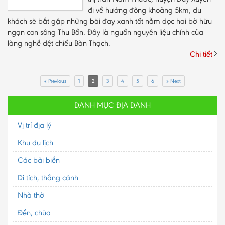
đi về hướng đông khoảng 5km, du
khách sẽ bắt gặp những bãi đay xanh tốt nằm dọc hai bờ hữu
ngạn con sông Thu Bồn. Đây là nguồn nguyên liệu chính của
làng nghề dệt chiếu Bàn Thạch.
Chi tiết
« Previous
1
2
3
4
5
6
» Next
DANH MỤC ĐỊA DANH
Vị trí địa lý
Khu du lịch
Các bãi biển
Di tích, thắng cảnh
Nhà thờ
Đền, chùa