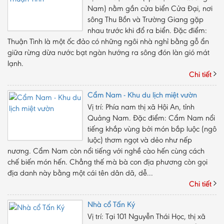
Nam) nằm gần cửa biển Cửa Ðại, nơi
sông Thu Bồn và Trường Giang gặp
nhau trước khi đổ ra biển. Ðặc điểm:
Thuận Tình là một ốc đảo có những ngôi nhà nghỉ bằng gỗ ẩn
giữa rừng dừa nước bạt ngàn hướng ra sông đón làn gió mát
lạnh.
Chi tiết
Cẩm Nam - Khu du lịch miệt vườn
Vị trí: Phía nam thị xã Hội An, tỉnh
Quảng Nam. Đặc điểm: Cẩm Nam nổi
tiếng khắp vùng bởi món bắp luộc (ngô
luộc) thơm ngọt và dẻo như nếp
nương. Cẩm Nam còn nổi tiếng với nghề cào hến cùng cách
chế biến món hến. Chẳng thế mà bà con địa phương còn gọi
địa danh này bằng một cái tên dân dã, dễ...
Chi tiết
Nhà cổ Tấn Ký
Vị trí: Tại 101 Nguyễn Thái Học, thị xã