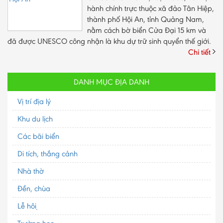
hành chính trực thuộc xã đảo Tân Hiệp,
thành phố Hội An, tỉnh Quảng Nam,
nằm cách bờ biển Cửa Đại 15 km và
đã được UNESCO công nhận là khu dự trữ sinh quyển thế giới.
Chi tiết
DANH MỤC ĐỊA DANH
Vị trí địa lý
Khu du lịch
Các bãi biển
Di tích, thắng cảnh
Nhà thờ
Đền, chùa
Lễ hội