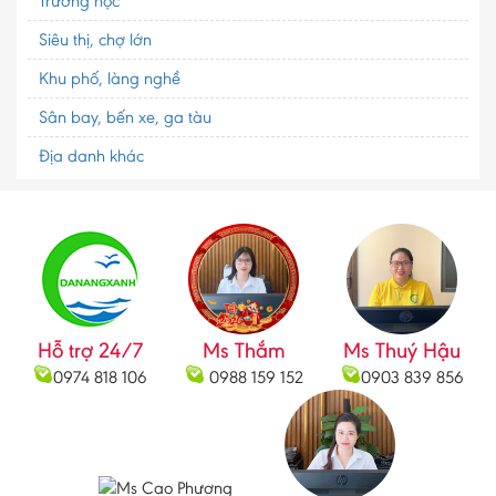
Trường học
Siêu thị, chợ lớn
Khu phố, làng nghề
Sân bay, bến xe, ga tàu
Địa danh khác
Hỗ trợ 24/7
Ms Thắm
Ms Thuý Hậu
0974 818 106
0988 159 152
0903 839 856