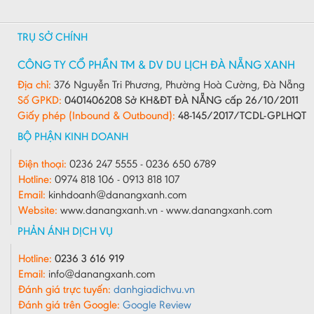
TRỤ SỞ CHÍNH
CÔNG TY CỔ PHẦN TM & DV DU LỊCH ĐÀ NẴNG XANH
Địa chỉ:
376 Nguyễn Tri Phương, Phường Hoà Cường, Đà Nẵng
Số GPKD:
0401406208 Sở KH&ĐT ĐÀ NẴNG cấp 26/10/2011
Giấy phép (Inbound & Outbound):
48-145/2017/TCDL-GPLHQT
BỘ PHẬN KINH DOANH
Điện thoại:
0236 247 5555 - 0236 650 6789
Hotline:
0974 818 106 - 0913 818 107
Email:
kinhdoanh@danangxanh.com
Website:
www.danangxanh.vn - www.danangxanh.com
PHẢN ÁNH DỊCH VỤ
Hotline:
0236 3 616 919
Email:
info@danangxanh.com
Đánh giá trực tuyến:
danhgiadichvu.vn
Đánh giá trên Google:
Google Review