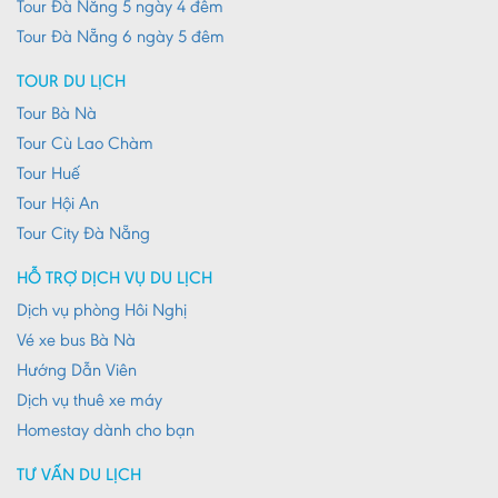
Tour Đà Nẵng 5 ngày 4 đêm
Lạng Sơn
Tour Đà Nẵng 6 ngày 5 đêm
Long An
TOUR DU LỊCH
Nam Định
Tour Bà Nà
Tour Cù Lao Chàm
Nghệ An
Tour Huế
Ninh Bình
Tour Hội An
Ninh Thuận
Tour City Đà Nẵng
Phú Thọ
HỖ TRỢ DỊCH VỤ DU LỊCH
Phú Yên
Dịch vụ phòng Hôi Nghị
Vé xe bus Bà Nà
Quảng Bình
Hướng Dẫn Viên
Quảng Nam
Dịch vụ thuê xe máy
Quảng Ngãi
Homestay dành cho bạn
Quảng Ninh
TƯ VẤN DU LỊCH