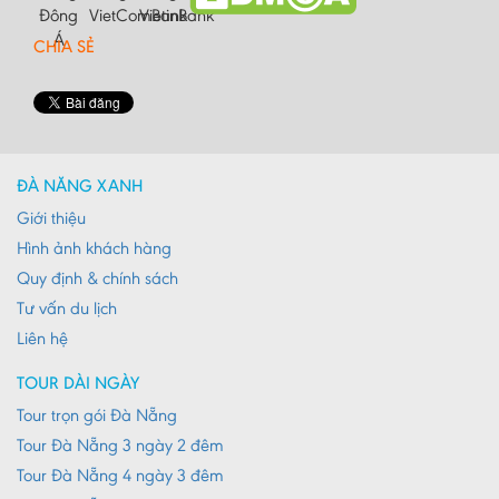
Hà Tĩnh
CHIA SẺ
Hà Tây
Hòa Bình
Hậu Giang
Hải Dương
ĐÀ NẴNG XANH
Giới thiệu
Hải Phòng
Hình ảnh khách hàng
Hưng Yên
Quy định & chính sách
Khánh Hoà
Tư vấn du lịch
Kiên Giang
Liên hệ
Kon Tum
TOUR DÀI NGÀY
Lào Cai
Tour trọn gói Đà Nẵng
Tour Đà Nẵng 3 ngày 2 đêm
Lâm Đồng
Tour Đà Nẵng 4 ngày 3 đêm
Lai Châu