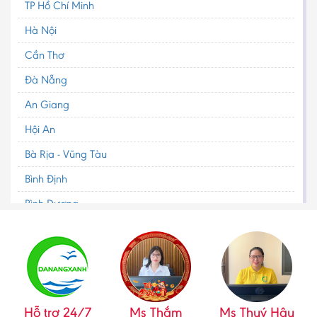
TP Hồ Chí Minh
Hà Nội
Cần Thơ
Đà Nẵng
An Giang
Hội An
Bà Rịa - Vũng Tàu
Bình Định
Bình Dương
Bình Phước
Bình Thuận
Bắc Cạn
Bắc Giang
Hỗ trợ 24/7
Ms Thắm
Ms Thuý Hậu