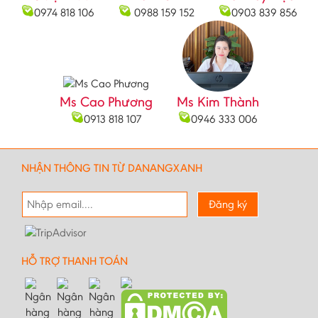
Bắc Ninh
0974 818 106
0988 159 152
0903 839 856
Bạc Liêu
Bến Tre
Cà mau
Ms Cao Phương
Ms Kim Thành
Cao Bằng
0913 818 107
0946 333 006
Daknông
Đồng Nai
NHẬN THÔNG TIN TỪ DANANGXANH
Đồng Tháp
Đăng ký
Đắc Lắc
Điện Biên
Gia Lai
HỖ TRỢ THANH TOÁN
Hà Giang
Hà Nam