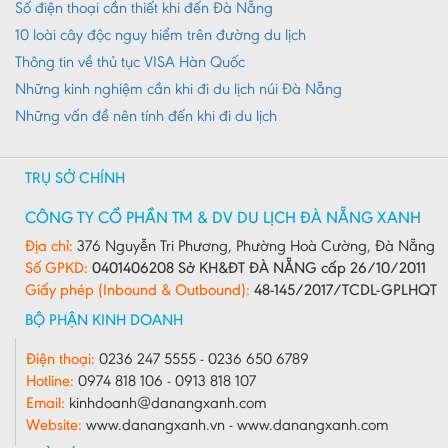
Quảng Trị
Số điện thoại cần thiết khi đến Đà Nẵng
10 loài cây độc nguy hiểm trên đường du lịch
Sóc Trăng
Thông tin về thủ tục VISA Hàn Quốc
Sơn La
Những kinh nghiệm cần khi đi du lịch núi Đà Nẵng
Tây Ninh
Những vấn đề nên tính đến khi đi du lịch
Thái Bình
Thái Nguyên
TRỤ SỞ CHÍNH
Thừa Thiên - Huế
CÔNG TY CỔ PHẦN TM & DV DU LỊCH ĐÀ NẴNG XANH
Thanh Hóa
Địa chỉ:
376 Nguyễn Tri Phương, Phường Hoà Cường, Đà Nẵng
Số GPKD:
0401406208 Sở KH&ĐT ĐÀ NẴNG cấp 26/10/2011
Tiền Giang
Giấy phép (Inbound & Outbound):
48-145/2017/TCDL-GPLHQT
Trà Vinh
BỘ PHẬN KINH DOANH
Tuyên Quang
Điện thoại:
0236 247 5555 - 0236 650 6789
Hotline:
0974 818 106 - 0913 818 107
Vĩnh Long
Email:
kinhdoanh@danangxanh.com
Vĩnh Phúc
Website:
www.danangxanh.vn - www.danangxanh.com