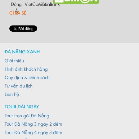
Hà Tĩnh
CHIA SẺ
Hà Tây
Hòa Bình
Hậu Giang
Hải Dương
ĐÀ NẴNG XANH
Giới thiệu
Hải Phòng
Hình ảnh khách hàng
Hưng Yên
Quy định & chính sách
Khánh Hoà
Tư vấn du lịch
Kiên Giang
Liên hệ
Kon Tum
TOUR DÀI NGÀY
Lào Cai
Tour trọn gói Đà Nẵng
Tour Đà Nẵng 3 ngày 2 đêm
Lâm Đồng
Tour Đà Nẵng 4 ngày 3 đêm
Lai Châu