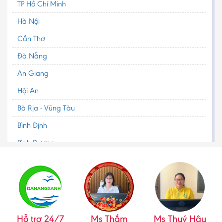
TP Hồ Chí Minh
Hà Nội
Cần Thơ
Đà Nẵng
An Giang
Hội An
Bà Rịa - Vũng Tàu
Bình Định
Bình Dương
Bình Phước
Bình Thuận
Bắc Cạn
Bắc Giang
Hỗ trợ 24/7
Ms Thắm
Ms Thuý Hậu