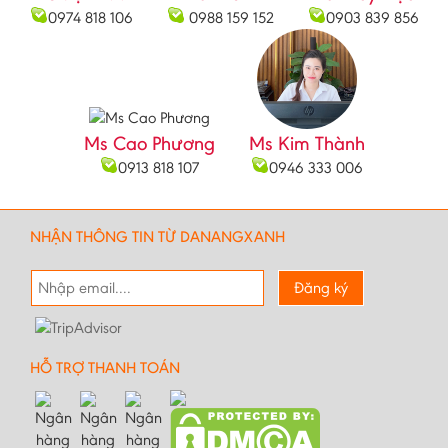
Bắc Ninh
0974 818 106
0988 159 152
0903 839 856
Bạc Liêu
Bến Tre
Cà mau
Ms Cao Phương
Ms Kim Thành
Cao Bằng
0913 818 107
0946 333 006
Daknông
Đồng Nai
NHẬN THÔNG TIN TỪ DANANGXANH
Đồng Tháp
Đăng ký
Đắc Lắc
Điện Biên
Gia Lai
HỖ TRỢ THANH TOÁN
Hà Giang
Hà Nam