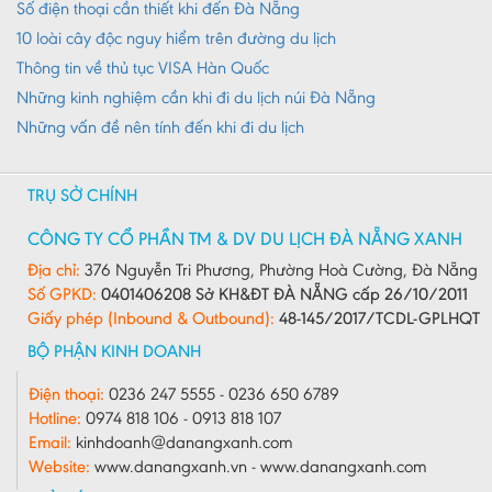
Quảng Trị
Số điện thoại cần thiết khi đến Đà Nẵng
10 loài cây độc nguy hiểm trên đường du lịch
Sóc Trăng
Thông tin về thủ tục VISA Hàn Quốc
Sơn La
Những kinh nghiệm cần khi đi du lịch núi Đà Nẵng
Tây Ninh
Những vấn đề nên tính đến khi đi du lịch
Thái Bình
Thái Nguyên
TRỤ SỞ CHÍNH
Thừa Thiên - Huế
CÔNG TY CỔ PHẦN TM & DV DU LỊCH ĐÀ NẴNG XANH
Thanh Hóa
Địa chỉ:
376 Nguyễn Tri Phương, Phường Hoà Cường, Đà Nẵng
Số GPKD:
0401406208 Sở KH&ĐT ĐÀ NẴNG cấp 26/10/2011
Tiền Giang
Giấy phép (Inbound & Outbound):
48-145/2017/TCDL-GPLHQT
Trà Vinh
BỘ PHẬN KINH DOANH
Tuyên Quang
Điện thoại:
0236 247 5555 - 0236 650 6789
Hotline:
0974 818 106 - 0913 818 107
Vĩnh Long
Email:
kinhdoanh@danangxanh.com
Vĩnh Phúc
Website:
www.danangxanh.vn - www.danangxanh.com