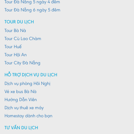
Tour Đà Nẵng 5 ngày 4 đêm
Lạng Sơn
Tour Đà Nẵng 6 ngày 5 đêm
Long An
TOUR DU LỊCH
Nam Định
Tour Bà Nà
Tour Cù Lao Chàm
Nghệ An
Tour Huế
Ninh Bình
Tour Hội An
Ninh Thuận
Tour City Đà Nẵng
Phú Thọ
HỖ TRỢ DỊCH VỤ DU LỊCH
Phú Yên
Dịch vụ phòng Hôi Nghị
Vé xe bus Bà Nà
Quảng Bình
Hướng Dẫn Viên
Quảng Nam
Dịch vụ thuê xe máy
Quảng Ngãi
Homestay dành cho bạn
Quảng Ninh
TƯ VẤN DU LỊCH