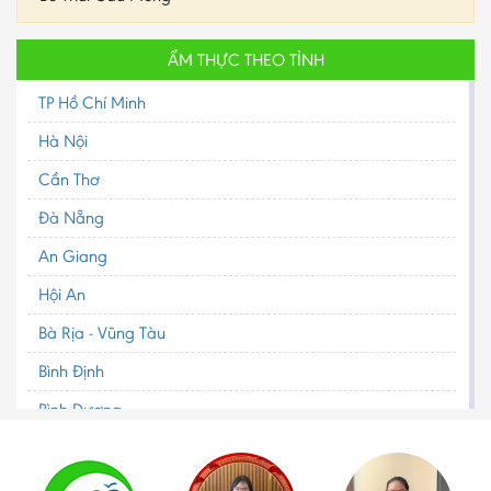
ẨM THỰC THEO TỈNH
TP Hồ Chí Minh
Hà Nội
Cần Thơ
Đà Nẵng
An Giang
Hội An
Bà Rịa - Vũng Tàu
Bình Định
Bình Dương
Bình Phước
Bình Thuận