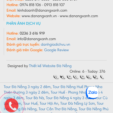
Hotline:
0974 818 106 - 0913 818 107
Vĩnh Long
Email:
kinhdoanh@danangxanh.com
Vĩnh Phúc
Website:
www.danangxanh.vn - www.danangxanh.com
PHẢN ÁNH DỊCH VỤ
Yên Bái
Hotline:
0236 3 616 919
Email:
info@danangxanh.com
Đánh giá trực tuyến:
danhgiadichvu.vn
Đánh giá trên Google:
Google Review
Designed by
Thiết kế Website Đà Nẵng
Online: 6 - Today: 376
Tour Đà Nẵng 3 ngày 2 đêm
,
Tour Đà Nẵng Huế Phong Nha
Thiên Đường 3 ngày 2 đêm
,
Tour Huế - Phong Nha - Bà Nà 4
ngày 3 đêm
,
Tour Bà Nà
,
Tour Đà Nẵng 4 ngày 3 đêm
,
Tour Cù
Lao Chàm
,
Tour Huế
,
Tour Hội An
,
Tour Đà Nẵng Lý Sơn
,
Tour
Hải Phòng Đà Nẵng
,
Tour Cần Thơ Đà Nẵng
,
Tour Đà Nẵng Phú