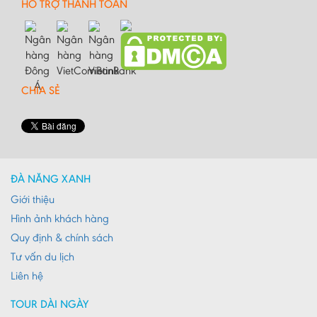
Gia Lai
HỖ TRỢ THANH TOÁN
Hà Giang
Hà Nam
Hà Tĩnh
CHIA SẺ
Hà Tây
Hòa Bình
Hậu Giang
Hải Dương
ĐÀ NẴNG XANH
Giới thiệu
Hải Phòng
Hình ảnh khách hàng
Hưng Yên
Quy định & chính sách
Khánh Hoà
Tư vấn du lịch
Kiên Giang
Liên hệ
Kon Tum
TOUR DÀI NGÀY