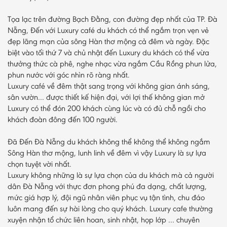
Tọa lạc trên đường Bạch Đằng, con đường đẹp nhất của TP. Đà
Nẵng, Đến với Luxury café du khách có thể ngắm trọn vẹn vẻ
đẹp lãng mạn của sông Hàn thơ mộng cả đêm và ngày. Đặc
biệt vào tối thứ 7 và chủ nhật đến Luxury du khách có thể vừa
thưởng thức cà phê, nghe nhạc vừa ngắm Cầu Rồng phun lửa,
phun nước với góc nhìn rõ ràng nhất.
Luxury café về đêm thật sang trọng với không gian ánh sáng,
sân vườn… được thiết kế hiện đại, với lợi thế không gian mở
Luxury có thể đón 200 khách cùng lúc và có đủ chỗ ngồi cho
khách đoàn đông đến 100 người.
Đã Đến Đà Nẵng du khách không thể không thể không ngắm
Sông Hàn thơ mộng, lunh linh về đêm vì vậy Luxury là sự lựa
chọn tuyệt vời nhất.
Luxury không những là sự lựa chọn của du khách mà cả người
dân Đà Nẵng với thực đơn phong phú đa dạng, chất lượng,
mức giá hợp lý, đội ngũ nhân viên phục vụ tận tình, chu đáo
luôn mang đến sự hài lòng cho quý khách. Luxury cafe thường
xuyện nhận tổ chức liên hoan, sinh nhật, họp lớp … chuyên