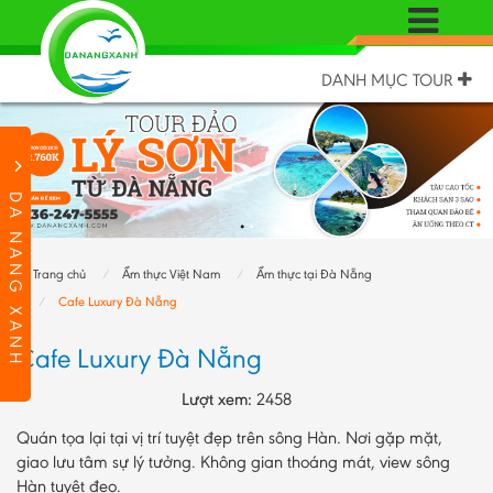
DANH MỤC TOUR
DA NANG XANH
Trang chủ
Ẩm thực Việt Nam
Ẩm thực tại Đà Nẵng
Cafe Luxury Đà Nẵng
Cafe Luxury Đà Nẵng
Lượt xem:
2458
Quán tọa lại tại vị trí tuyệt đẹp trên sông Hàn. Nơi gặp mặt,
giao lưu tâm sự lý tưởng. Không gian thoáng mát, view sông
Hàn tuyệt đẹo.