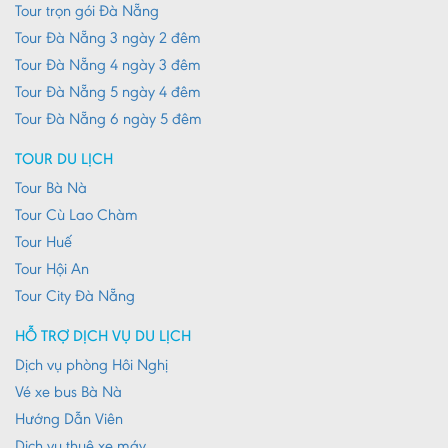
Lào Cai
Tour trọn gói Đà Nẵng
Tour Đà Nẵng 3 ngày 2 đêm
Lâm Đồng
Tour Đà Nẵng 4 ngày 3 đêm
Lai Châu
Tour Đà Nẵng 5 ngày 4 đêm
Lạng Sơn
Tour Đà Nẵng 6 ngày 5 đêm
Long An
TOUR DU LỊCH
Nam Định
Tour Bà Nà
Tour Cù Lao Chàm
Nghệ An
Tour Huế
Ninh Bình
Tour Hội An
Ninh Thuận
Tour City Đà Nẵng
Phú Thọ
HỖ TRỢ DỊCH VỤ DU LỊCH
Phú Yên
Dịch vụ phòng Hôi Nghị
Vé xe bus Bà Nà
Quảng Bình
Hướng Dẫn Viên
Quảng Nam
Dịch vụ thuê xe máy