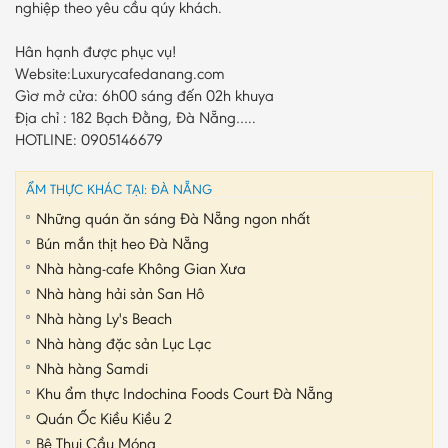
nghiệp theo yêu cầu qúy khách.
Hân hạnh được phục vụ!
Website:Luxurycafedanang.com
Gìơ mở cửa: 6h00 sáng đến 02h khuya
Địa chỉ : 182 Bạch Đằng, Đà Nẵng…..
HOTLINE: 0905146679
ẨM THỰC KHÁC TẠI: ĐÀ NẴNG
Những quán ăn sáng Đà Nẵng ngon nhất
Bún mắn thịt heo Đà Nẵng
Nhà hàng-cafe Không Gian Xưa
Nhà hàng hải sản San Hô
Nhà hàng Ly's Beach
Nhà hàng đặc sản Lục Lạc
Nhà hàng Samdi
Khu ẩm thực Indochina Foods Court Đà Nẵng
Quán Ốc Kiều Kiều 2
Bê Thui Cầu Móng