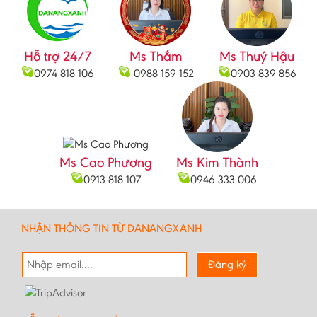
Bắc Cạn
Bắc Giang
Hỗ trợ 24/7
Ms Thắm
Ms Thuý Hậu
Bắc Ninh
0974 818 106
0988 159 152
0903 839 856
Bạc Liêu
Bến Tre
Cà mau
Ms Cao Phương
Ms Kim Thành
Cao Bằng
0913 818 107
0946 333 006
Daknông
Đồng Nai
NHẬN THÔNG TIN TỪ DANANGXANH
Đồng Tháp
Đăng ký
Đắc Lắc
Điện Biên