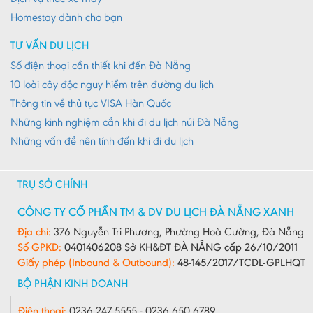
Quảng Ngãi
Homestay dành cho bạn
Quảng Ninh
TƯ VẤN DU LỊCH
Quảng Trị
Số điện thoại cần thiết khi đến Đà Nẵng
10 loài cây độc nguy hiểm trên đường du lịch
Sóc Trăng
Thông tin về thủ tục VISA Hàn Quốc
Sơn La
Những kinh nghiệm cần khi đi du lịch núi Đà Nẵng
Tây Ninh
Những vấn đề nên tính đến khi đi du lịch
Thái Bình
Thái Nguyên
TRỤ SỞ CHÍNH
Thừa Thiên - Huế
CÔNG TY CỔ PHẦN TM & DV DU LỊCH ĐÀ NẴNG XANH
Thanh Hóa
Địa chỉ:
376 Nguyễn Tri Phương, Phường Hoà Cường, Đà Nẵng
Số GPKD:
0401406208 Sở KH&ĐT ĐÀ NẴNG cấp 26/10/2011
Tiền Giang
Giấy phép (Inbound & Outbound):
48-145/2017/TCDL-GPLHQT
Trà Vinh
BỘ PHẬN KINH DOANH
Tuyên Quang
Điện thoại:
0236 247 5555 - 0236 650 6789