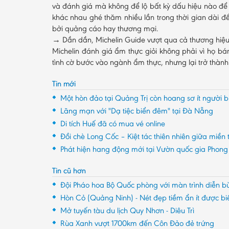
và đánh giá mà không để lộ bất kỳ dấu hiệu nào để
khác nhau ghé thăm nhiều lần trong thời gian dài đ
bởi quảng cáo hay thương mại.
→ Dần dần, Michelin Guide vượt qua cả thương hiệu 
Michelin đánh giá ẩm thực giỏi không phải vì họ bá
tình cờ bước vào ngành ẩm thực, nhưng lại trở thà
Tin mới
Một hòn đảo tại Quảng Trị còn hoang sơ ít người b
Lãng mạn với "Dạ tiệc biển đêm" tại Đà Nẵng
Di tích Huế đã có mua vé online
Đồi chè Long Cốc – Kiệt tác thiên nhiên giữa miền 
Phát hiện hang động mới tại Vườn quốc gia Phon
Tin cũ hơn
Đội Pháo hoa Bộ Quốc phòng với màn trình diễn b
Hòn Cỏ (Quảng Ninh) - Nét đẹp tiềm ẩn ít được bi
Mở tuyến tàu du lịch Quy Nhơn - Diêu Trì
Rùa Xanh vượt 1700km đến Côn Đảo đẻ trứng