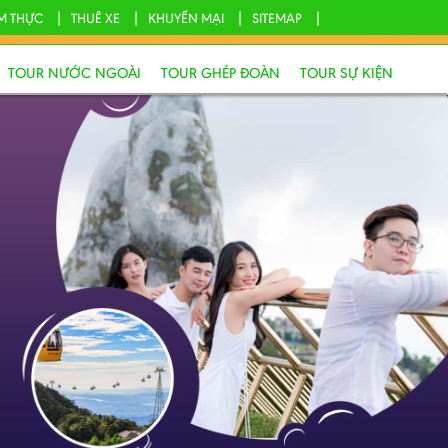
M THỰC
THUÊ XE
KHUYẾN MẠI
SITEMAP
TOUR NƯỚC NGOÀI
TOUR GHÉP ĐOÀN
TOUR SỰ KIỆN