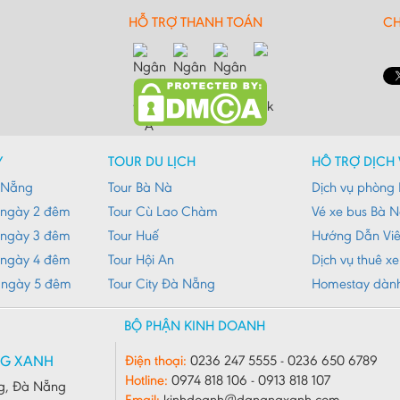
HỖ TRỢ THANH TOÁN
CH
Y
TOUR DU LỊCH
HỖ TRỢ DỊCH 
à Nẵng
Tour Bà Nà
Dịch vụ phòng 
 ngày 2 đêm
Tour Cù Lao Chàm
Vé xe bus Bà 
 ngày 3 đêm
Tour Huế
Hướng Dẫn Vi
 ngày 4 đêm
Tour Hội An
Dịch vụ thuê x
 ngày 5 đêm
Tour City Đà Nẵng
Homestay dàn
BỘ PHẬN KINH DOANH
NG XANH
Điện thoại:
0236 247 5555 - 0236 650 6789
Hotline:
0974 818 106 - 0913 818 107
g, Đà Nẵng
Email:
kinhdoanh@danangxanh.com