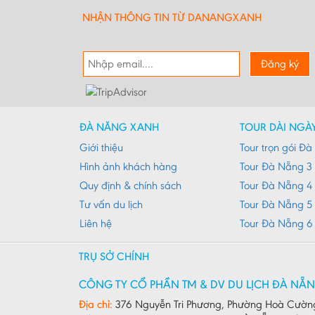
NHẬN THÔNG TIN TỪ DANANGXANH
Đăng ký
ĐÀ NẴNG XANH
TOUR DÀI NGÀ
Giới thiệu
Tour trọn gói Đ
Hình ảnh khách hàng
Tour Đà Nẵng 3
Quy định & chính sách
Tour Đà Nẵng 4
Tư vấn du lịch
Tour Đà Nẵng 5
Liên hệ
Tour Đà Nẵng 6
TRỤ SỞ CHÍNH
CÔNG TY CỔ PHẦN TM & DV DU LỊCH ĐÀ NẴ
Địa chỉ:
376 Nguyễn Tri Phương, Phường Hoà Cườn