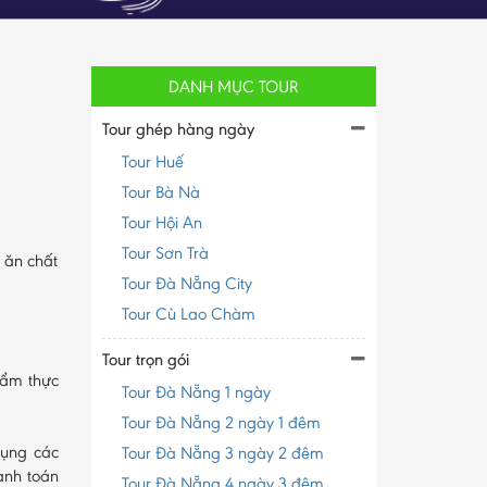
DANH MỤC TOUR
Tour ghép hàng ngày
Tour Huế
Tour Bà Nà
Tour Hội An
Tour Sơn Trà
 ăn chất
Tour Đà Nẵng City
Tour Cù Lao Chàm
Tour trọn gói
 ẩm thực
Tour Đà Nẵng 1 ngày
Tour Đà Nẵng 2 ngày 1 đêm
dụng các
Tour Đà Nẵng 3 ngày 2 đêm
anh toán
Tour Đà Nẵng 4 ngày 3 đêm