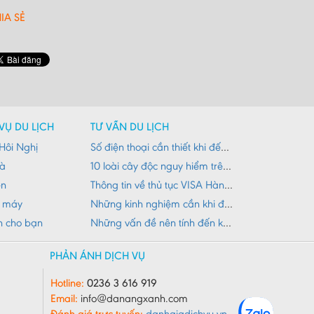
IA SẺ
VỤ DU LỊCH
TƯ VẤN DU LỊCH
Hôi Nghị
Số điện thoại cần thiết khi đến Đà Nẵng
Nà
10 loài cây độc nguy hiểm trên đường du lịch
ên
Thông tin về thủ tục VISA Hàn Quốc
e máy
Những kinh nghiệm cần khi đi du lịch núi Đà Nẵng
h cho bạn
Những vấn đề nên tính đến khi đi du lịch
PHẢN ÁNH DỊCH VỤ
Hotline:
0236 3 616 919
Email:
info@danangxanh.com
Đánh giá trực tuyến:
danhgiadichvu.vn