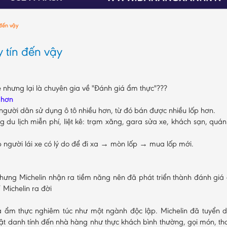
 đến vậy
y tín đến vậy
e nhưng lại là chuyên gia về "Đánh giá ẩm thực"???
 hơn
gười dân sử dụng ô tô nhiều hơn, từ đó bán được nhiều lốp hơn.
du lịch miễn phí, liệt kê: trạm xăng, gara sửa xe, khách sạn, quán
p người lái xe có lý do để đi xa → mòn lốp → mua lốp mới.
hưng Michelin nhận ra tiềm năng nên đã phát triển thành đánh giá
 Michelin ra đời
giá ẩm thực nghiêm túc như một ngành độc lập. Michelin đã tuyển 
mật danh tính đến nhà hàng như thực khách bình thường, gọi món, th