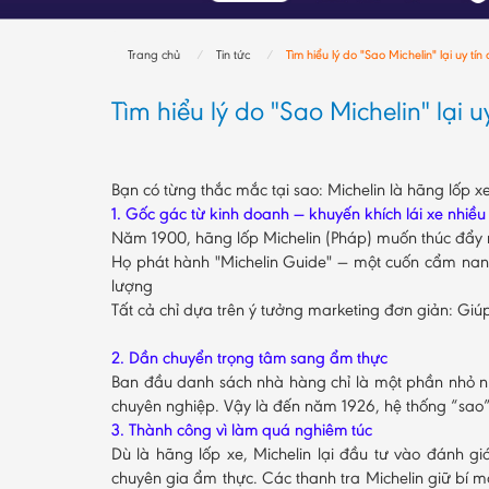
Trang chủ
Tin tức
Tìm hiểu lý do "Sao Michelin" lại uy tín
Tìm hiểu lý do "Sao Michelin" lại u
Bạn có từng thắc mắc tại sao: Michelin là hãng lốp x
1. Gốc gác từ kinh doanh — khuyến khích lái xe nhiều
Năm 1900, hãng lốp Michelin (Pháp) muốn thúc đẩy n
Họ phát hành "Michelin Guide" — một cuốn cẩm nang 
lượng
Tất cả chỉ dựa trên ý tưởng marketing đơn giản: Giú
2. Dần chuyển trọng tâm sang ẩm thực
Ban đầu danh sách nhà hàng chỉ là một phần nhỏ n
chuyên nghiệp. Vậy là đến năm 1926, hệ thống “sao”
3. Thành công vì làm quá nghiêm túc
Dù là hãng lốp xe, Michelin lại đầu tư vào đánh 
chuyên gia ẩm thực. Các thanh tra Michelin giữ bí 