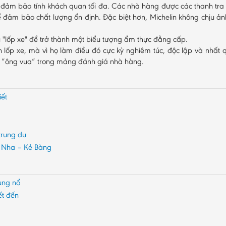
 đảm bảo tính khách quan tối đa. Các nhà hàng được các thanh tra 
ể đảm bảo chất lượng ổn định. Đặc biệt hơn, Michelin không chịu ả
"lốp xe" để trở thành một biểu tượng ẩm thực đẳng cấp.
n lốp xe, mà vì họ làm điều đó cực kỳ nghiêm túc, độc lập và nhất 
nh “ông vua” trong mảng đánh giá nhà hàng.
iết
trung du
g Nha – Kẻ Bàng
ùng nổ
ết đến