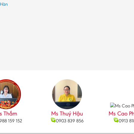
 Hàn
s Thắm
Ms Thuý Hậu
Ms Cao P
988 159 152
0903 839 856
0913 81