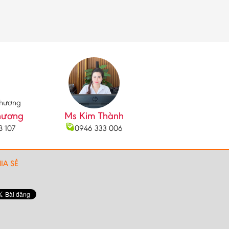
hương
Ms Kim Thành
8 107
0946 333 006
IA SẺ