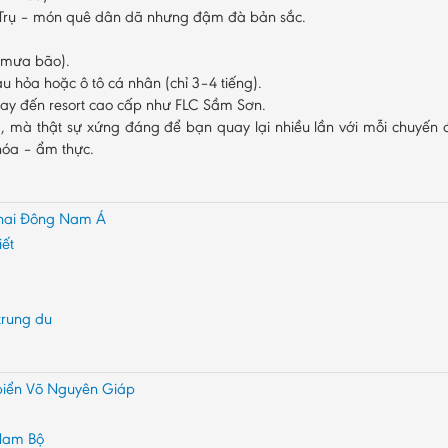
ứ Trụ – món quê dân dã nhưng đậm đà bản sắc.
a mưa bão).
u hỏa hoặc ô tô cá nhân (chỉ 3–4 tiếng).
stay đến resort cao cấp như FLC Sầm Sơn.
, mà thật sự xứng đáng để bạn quay lại nhiều lần với mỗi chuyến đ
 hóa – ẩm thực.
ứ hai Đông Nam Á
iết
trung du
biển Võ Nguyên Giáp
Nam Bộ