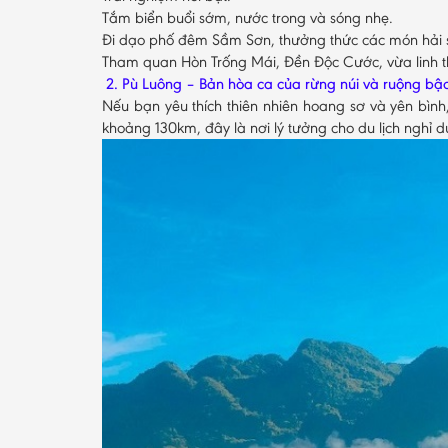
Tắm biển buổi sớm, nước trong và sóng nhẹ.
Đi dạo phố đêm Sầm Sơn, thưởng thức các món hải s
Tham quan Hòn Trống Mái, Đền Độc Cước, vừa linh t
2. Pù Luông – Bản hòa ca của rừng núi và ruộng bậ
Nếu bạn yêu thích thiên nhiên hoang sơ và yên bình
khoảng 130km, đây là nơi lý tưởng cho du lịch nghỉ 