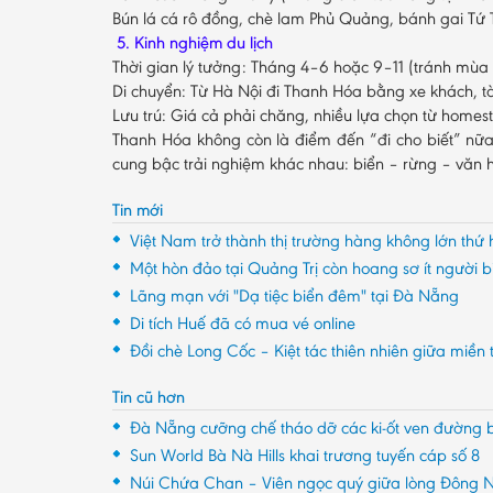
Bún lá cá rô đồng, chè lam Phủ Quảng, bánh gai T
5. Kinh nghiệm du lịch
Thời gian lý tưởng: Tháng 4–6 hoặc 9–11 (tránh mù
Di chuyển: Từ Hà Nội đi Thanh Hóa bằng xe khách, tà
Lưu trú: Giá cả phải chăng, nhiều lựa chọn từ home
Thanh Hóa không còn là điểm đến “đi cho biết” nữa
cung bậc trải nghiệm khác nhau: biển – rừng – văn
Tin mới
Việt Nam trở thành thị trường hàng không lớn th
Một hòn đảo tại Quảng Trị còn hoang sơ ít người b
Lãng mạn với "Dạ tiệc biển đêm" tại Đà Nẵng
Di tích Huế đã có mua vé online
Đồi chè Long Cốc – Kiệt tác thiên nhiên giữa miền 
Tin cũ hơn
Đà Nẵng cưỡng chế tháo dỡ các ki-ốt ven đường 
Sun World Bà Nà Hills khai trương tuyến cáp số 8
Núi Chứa Chan – Viên ngọc quý giữa lòng Đông 