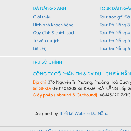
ĐÀ NẴNG XANH
TOUR DÀI NGÀ
Giới thiệu
Tour trọn gói Đ
Hình ảnh khách hàng
Tour Đà Nẵng 3
Quy định & chính sách
Tour Đà Nẵng 4
Tư vấn du lịch
Tour Đà Nẵng 5
Liên hệ
Tour Đà Nẵng 6
TRỤ SỞ CHÍNH
CÔNG TY CỔ PHẦN TM & DV DU LỊCH ĐÀ NẴ
Địa chỉ:
376 Nguyễn Tri Phương, Phường Hoà Cườn
Số GPKD:
0401406208 Sở KH&ĐT ĐÀ NẴNG cấp 2
Giấy phép (Inbound & Outbound):
48-145/2017/T
Designed by
Thiết kế Website Đà Nẵng