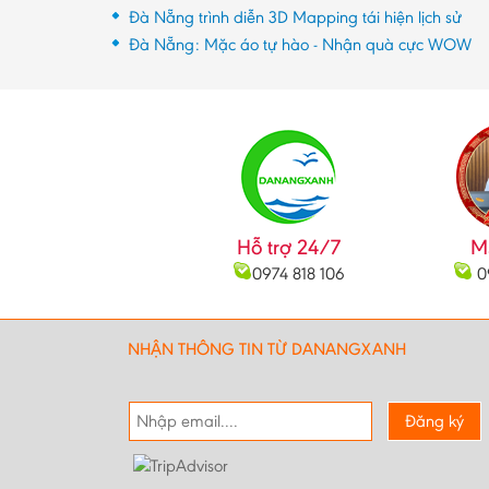
Đà Nẵng trình diễn 3D Mapping tái hiện lịch sử
Đà Nẵng: Mặc áo tự hào - Nhận quà cực WOW
Hỗ trợ 24/7
M
0974 818 106
0
NHẬN THÔNG TIN TỪ DANANGXANH
Đăng ký