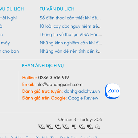
VỤ DU LỊCH
TƯ VẤN DU LỊCH
Hôi Nghị
Số điện thoại cần thiết khi đến Đà Nẵng
Nà
10 loài cây độc nguy hiểm trên đường du lịch
ên
Thông tin về thủ tục VISA Hàn Quốc
e máy
Những kinh nghiệm cần khi đi du lịch núi Đà Nẵng
h cho bạn
Những vấn đề nên tính đến khi đi du lịch
PHẢN ÁNH DỊCH VỤ
Hotline:
0236 3 616 919
Email:
info@danangxanh.com
Đánh giá trực tuyến:
danhgiadichvu.vn
Đánh giá trên Google:
Google Review
Online: 3 - Today: 304