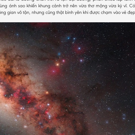
cùng ánh sao khiến khung cảnh trở nên vừa thơ mộng vừa kỳ vĩ. C
ông gian vô tận, nhưng cũng thật bình yên khi được chạm vào vẻ đẹ