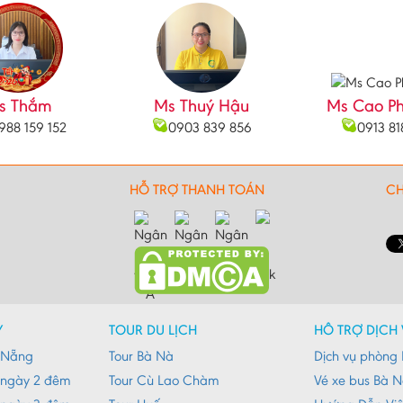
s Thắm
Ms Thuý Hậu
Ms Cao P
988 159 152
0903 839 856
0913 81
HỖ TRỢ THANH TOÁN
CH
Y
TOUR DU LỊCH
HỖ TRỢ DỊCH 
à Nẵng
Tour Bà Nà
Dịch vụ phòng 
 ngày 2 đêm
Tour Cù Lao Chàm
Vé xe bus Bà 