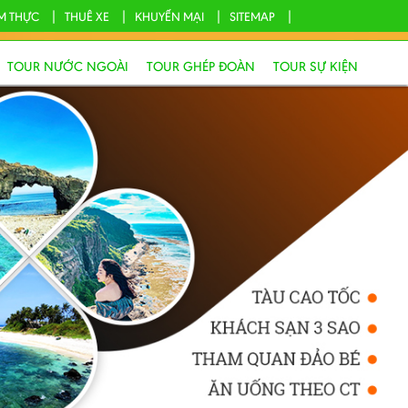
M THỰC
THUÊ XE
KHUYẾN MẠI
SITEMAP
TOUR NƯỚC NGOÀI
TOUR GHÉP ĐOÀN
TOUR SỰ KIỆN