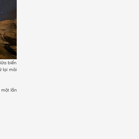
iữa biển
 lại mãi
n một lần