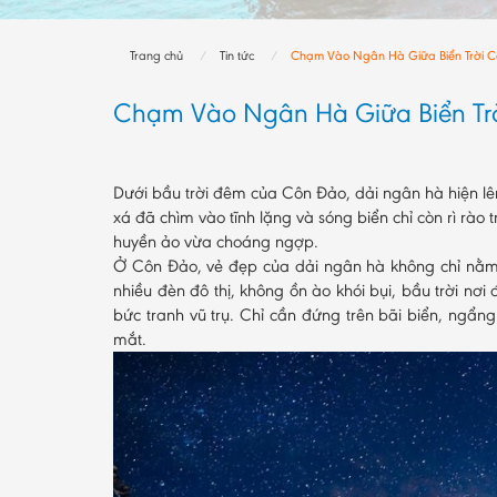
Trang chủ
Tin tức
Chạm Vào Ngân Hà Giữa Biển Trời 
Chạm Vào Ngân Hà Giữa Biển Tr
Dưới bầu trời đêm của Côn Đảo, dải ngân hà hiện lê
xá đã chìm vào tĩnh lặng và sóng biển chỉ còn rì rào 
huyền ảo vừa choáng ngợp.
Ở Côn Đảo, vẻ đẹp của dải ngân hà không chỉ nằm 
nhiều đèn đô thị, không ồn ào khói bụi, bầu trời n
bức tranh vũ trụ. Chỉ cần đứng trên bãi biển, ngẩng
mắt.