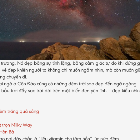
trương. Nó đẹp bằng sự tĩnh lặng, bằng cảm giác tự do khi đứng g
là vẻ đẹp khiến người ta không chỉ muốn ngắm nhìn, mà còn muốn giữ
ững chuyến đi.
 ai ngờ ở Côn Đảo cũng có những đêm trời sao đẹp đến ngỡ ngàng.
bầu trời đầy sao trải dài trên mặt biển đen yên tĩnh – đẹp kiểu nhì
đêm trăng quá sáng
 trọn Milky Way
 Hòn Bà
ao nơi đây chắc là “liều vitamin cho tâm hồn” lúc nửa đêm.