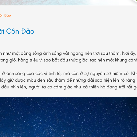
Côn Đảo
ời Côn Đảo
n như một dòng sông ánh sáng vắt ngang nền trời sâu thẳm. Nơi ấy,
trong gió, hàng triệu vì sao bắt đầu thức giấc, tạo nên một khung cả
ở ánh sáng của các vì tinh tú, mà còn ở sự nguyên sơ hiếm có. K
ơi đây giữ được màu đen sâu thẳm để những dải sao hiện lên rõ ràng
 đầu nhìn lên, người ta có cảm giác như cả thiên hà đang trôi rất g