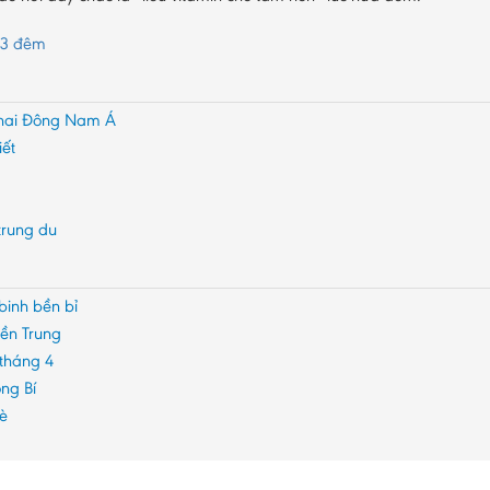
 3 đêm
ứ hai Đông Nam Á
iết
trung du
binh bền bỉ
iền Trung
 tháng 4
ng Bí
hè