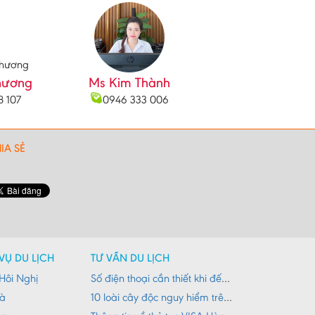
hương
Ms Kim Thành
8 107
0946 333 006
IA SẺ
VỤ DU LỊCH
TƯ VẤN DU LỊCH
Hôi Nghị
Số điện thoại cần thiết khi đến Đà Nẵng
Nà
10 loài cây độc nguy hiểm trên đường du lịch