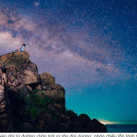
o dài từ đường chân trời ra tận đại dương, phản chiếu lấp lánh 