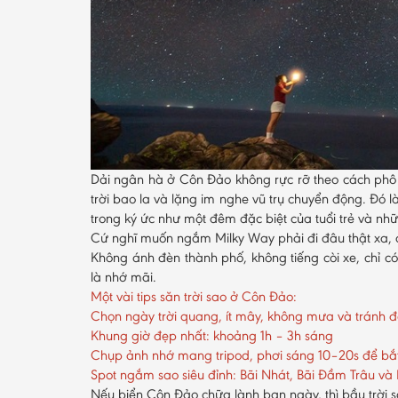
Dải ngân hà ở Côn Đảo không rực rỡ theo cách phô 
trời bao la và lặng im nghe vũ trụ chuyển động. Đó 
trong ký ức như một đêm đặc biệt của tuổi trẻ và nh
Cứ nghĩ muốn ngắm Milky Way phải đi đâu thật xa,
Không ánh đèn thành phố, không tiếng còi xe, chỉ có 
là nhớ mãi.
Một vài tips săn trời sao ở Côn Đảo:
Chọn ngày trời quang, ít mây, không mưa và tránh 
Khung giờ đẹp nhất: khoảng 1h – 3h sáng
Chụp ảnh nhớ mang tripod, phơi sáng 10–20s để bắt
Spot ngắm sao siêu đỉnh: Bãi Nhát, Bãi Đầm Trâu và
Nếu biển Côn Đảo chữa lành ban ngày, thì bầu trời s