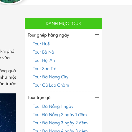
DANH MỤC TOUR
Tour ghép hàng ngày
Tour Huế
 khi phố
Tour Bà Nà
nh vừa
Tour Hội An
Tour Sơn Trà
hông quá
Tour Đà Nẵng City
 như một
ần trước
Tour Cù Lao Chàm
Tour trọn gói
Tour Đà Nẵng 1 ngày
Tour Đà Nẵng 2 ngày 1 đêm
Tour Đà Nẵng 3 ngày 2 đêm
Tour Đà Nẵng 4 ngày 3 đêm