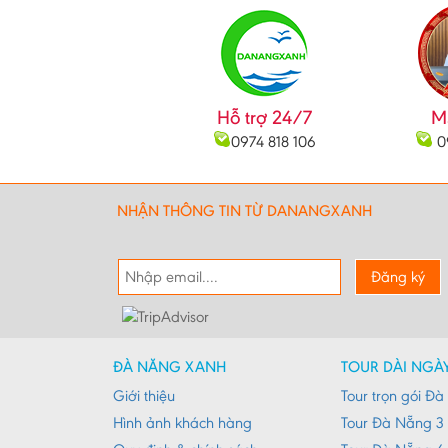
Hỗ trợ 24/7
M
0974 818 106
0
NHẬN THÔNG TIN TỪ DANANGXANH
Đăng ký
ĐÀ NẴNG XANH
TOUR DÀI NGÀ
Giới thiệu
Tour trọn gói Đ
Hình ảnh khách hàng
Tour Đà Nẵng 3