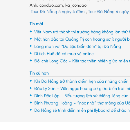
Ảnh: condao.com, ka_condao
Tour Đà Nẵng 5 ngày 4 đêm
,
Tour Đà Nẵng 4 ngày
Tin mới
Việt Nam trở thành thị trường hàng không lớn th
Một hòn đảo tại Quảng Trị còn hoang sơ ít người b
Lãng mạn với "Dạ tiệc biển đêm" tại Đà Nẵng
Di tích Huế đã có mua vé online
Đồi chè Long Cốc – Kiệt tác thiên nhiên giữa miền 
Tin cũ hơn
Khi Đà Nẵng trở thành điểm hẹn của những chiến 
Đảo Lý Sơn – Viên ngọc hoang sơ giữa biển trời m
Dinh Độc Lập – Biểu tượng lịch sử thiêng liêng của
Đỉnh Phượng Hoàng – “nóc nhà” thơ mộng của Uô
Đà Nẵng sẽ trình diễn miễn phí flyboard để chào 