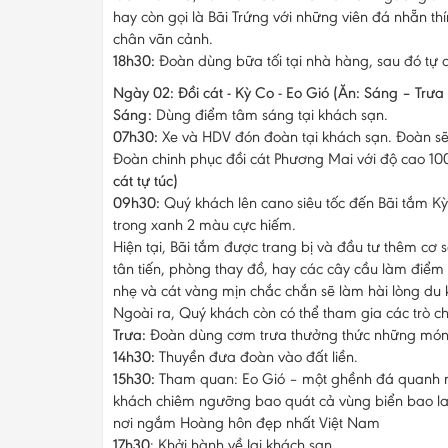
hay còn gọi là Bãi Trứng với những viên đá nhẵn
chân vãn cảnh.
18h30:
Đoàn dùng bữa tối tại nhà hàng, sau đó tự
Ngày 02: Đồi cát - Kỳ Co - Eo Gió (Ăn: Sáng – Trưa 
Sáng:
Dùng điểm tâm sáng tại khách sạn.
07h30:
Xe và HDV đón đoàn tại khách sạn. Đoàn sẽ 
Đoàn chinh phục đồi cát Phương Mai với độ cao 100
cát tự túc)
09h30:
Quý khách lên cano siêu tốc đến Bãi tắm K
trong xanh 2 màu cực hiếm.
Hiện tại, Bãi tắm được trang bị và đầu tư thêm cơ 
tân tiến, phòng thay đồ, hay các cây cầu làm điểm
nhẹ và cát vàng mịn chắc chắn sẽ làm hài lòng du 
Ngoài ra, Quý khách còn có thể tham gia các trò ch
Trưa:
Đoàn dùng cơm trưa thưởng thức những món 
14h30:
Thuyền đưa đoàn vào đất liền.
15h30:
Tham quan: Eo Gió – một ghềnh đá quanh n
khách chiêm ngưỡng bao quát cả vùng biển bao la
nơi ngắm Hoàng hôn đẹp nhất Việt Nam
17h30
: Khởi hành về lại khách sạn