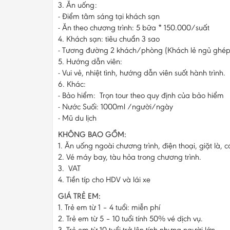
3. Ăn uống:
- Điểm tâm sáng tại khách sạn
- Ăn theo chương trình: 5 bữa * 150.000/suất
4. Khách sạn: tiêu chuẩn 3 sao
- Tương đường 2 khách/phòng (Khách lẻ ngủ ghép
5. Hướng dẫn viên:
- Vui vẻ, nhiệt tình, hướng dẫn viên suốt hành trình.
6. Khác:
- Bảo hiểm: Trọn tour theo quy định của bảo hiểm
- Nước Suối: 1000ml /người/ngày
- Mũ du lịch
KHÔNG BAO GỒM:
1. Ăn uống ngoài chương trình, điện thoại, giặt là, 
2. Vé máy bay, tàu hỏa trong chương trình.
3. VAT
4. Tiền típ cho HDV và lái xe
GIÁ TRẺ EM:
1. Trẻ em từ 1 – 4 tuổi: miễn phí
2. Trẻ em từ 5 – 10 tuổi tính 50% vé dịch vụ.
3. Trẻ em từ 10 tuổi trở lên tính nhưng người lớn.