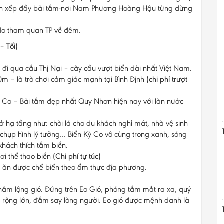
 thín xếp đầy bãi tắm-nơi Nam Phương Hoàng Hậu từng dừng
 do tham quan TP về đêm.
– Tối)
đi qua cầu Thị Nại – cây cầu vượt biển dài nhất Việt Nam.
m – là trò chơi cảm giác mạnh tại Bình Định
(chi phí trượt
ỳ Co – Bãi tắm đẹp nhất Quy Nhơn hiện nay với làn nước
sở hạ tầng như: chòi lá cho du khách nghỉ mát, nhà vệ sinh
 chụp hình lý tưởng… Biển Kỳ Co vô cùng trong xanh, sóng
khách thích tắm biển.
ơi thể thao biển
(Chi phí tự túc)
ăn được chế biến theo ẩm thực địa phương.
ăm lộng gió. Đứng trên Eo Gió, phóng tầm mắt ra xa, quý
 rộng lớn, đắm say lòng người. Eo gió được mệnh danh là