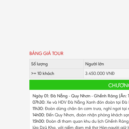
BẢNG GIÁ TOUR
Số lượng
Người lớn
>= 10 khách
3.450.000 VNĐ
CHƯƠNG
Ngày 01: Đà Nẵng - Quy Nhơn - Ghềnh Ráng (Ăn: T
07h30:
Xe và HDV Đà Nẵng Xanh đón đoàn tại Đà N
11h30:
Đoàn dừng chân ăn cơm trưa, nghỉ ngơi tại
14h00:
Đến Quy Nhơn, đoàn nhận phòng khách sạn 
15h00:
Đoàn đi tham quan khu du lịch Ghềnh Ráng,
lửa Dzũ Kha, với niềm đam mê thơ Hàn-người giữ