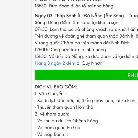
18h30:
Đưa đoàn đi ăn tối tại nhà hàng
Ngày 03: Tháp Bánh Ít –Đà Nẵng (Ăn: Sáng – Trưa
Sáng:
Dùng điểm tâm sáng tại khách sạn.
07h30: Làm thủ tục trả phòng khách sạn, khởi hà
Trên đường về đoàn ghé tham quan tháp Bánh Ít, là 
Vương quốc Chăm pa trên mảnh đất Bình Định
12h00:
Dùng bữa trưa tại nhà hàng
15h30:
Về đến Đà Nẵng, xe đưa đoàn về lại điểm đ
Nẵng 3 ngày 2 đêm
đi Quy Nhơn
PHỤ
DỊCH VỤ BAO GỒM:
1. Vận Chuyển :
- Xe du lịch đời mới, hệ thống máy lạnh, lái xe kinh
- Thuyền tham quan Hòn Khô
2. Vé tham quan:
- Vé khu du du lịch Ghềnh Ráng
- Vé tham quan Eo Gió
- Vé tháp Bánh Ít