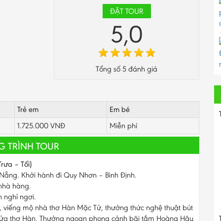
ĐẶT TOUR
5,0
Tổng số
5
đánh giá
Trẻ em
Em bé
1.725.000 VNĐ
Miễn phí
 TRÌNH TOUR
rưa – Tối)
ẵng. Khởi hành đi Quy Nhơn – Bình Định.
 nhà hàng.
nghỉ ngơi.
 viếng mộ nhà thơ Hàn Mặc Tử, thưởng thức nghệ thuật bút
 lửa thơ Hàn. Thưởng ngoạn phong cảnh bãi tắm Hoàng Hậu