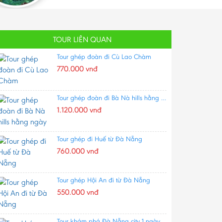
TOUR LIÊN QUAN
Tour ghép đoàn đi Cù Lao Chàm
770.000 vnđ
Tour ghép đoàn đi Bà Nà hills hằng ngày
1.120.000 vnđ
Tour ghép đi Huế từ Đà Nẵng
760.000 vnđ
Tour ghép Hội An đi từ Đà Nẵng
550.000 vnđ
Tour khám phá Đà Nẵng city 1 ngày