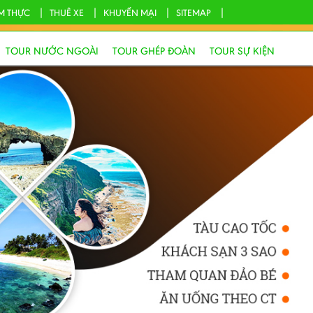
M THỰC
THUÊ XE
KHUYẾN MẠI
SITEMAP
TOUR NƯỚC NGOÀI
TOUR GHÉP ĐOÀN
TOUR SỰ KIỆN