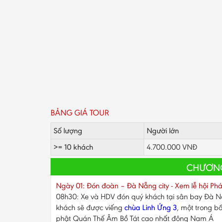
BẢNG GIÁ TOUR
Số lượng
Người lớn
>= 10 khách
4.700.000 VNĐ
CHƯƠNG
Ngày 01: Đón đoàn – Đà Nẵng city - Xem lễ hội Pháo
08h30: Xe và HDV đón quý khách tại sân bay Đà Nẵ
khách sẽ được viếng
chùa Linh Ứng 3
, một trong b
phật Quán Thế Âm Bồ Tát cao nhất đông Nam Á