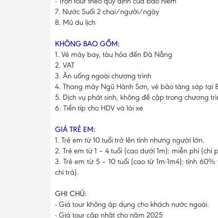
- Trọn tour theo quy định của bảo hiểm
7. Nước Suối 2 chai/người/ngày
8. Mũ du lịch
KHÔNG BAO GỒM:
1. Vé máy bay, tàu hỏa đến Đà Nẵng
2. VAT
3. Ăn uống ngoài chương trình
4. Thang máy Ngũ Hành Sơn, vé bảo tàng sáp tại 
5. Dịch vụ phát sinh, không đề cập trong chương trìn
6. Tiền típ cho HDV và lái xe
GIÁ TRẺ EM:
1. Trẻ em từ 10 tuổi trở lên tính nhưng người lớn.
2. Trẻ em từ 1 – 4 tuổi (cao dưới 1m): miễn phí (chi 
3. Trẻ em từ 5 – 10 tuổi (cao từ 1m-1m4): tính 60%
chi trả).
GHI CHÚ:
- Giá tour không áp dụng cho khách nước ngoài.
- Giá tour cập nhật cho năm 2025