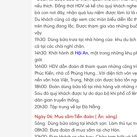
nếu thích. Đồng thời HDV sẽ kể cho quý khách ngh
bà con nơi đây, nhận quà lưu niệm được làm từ lá
Du khách cũng có dịp xem các màn biểu diễn lắc t
trên thúng đang lắc. Được tham gia vào những buổ
vậy.
11h30: Dùng bữa trưa tại nhà hàng của khu du lịch 
cá tại các chòi nghỉ chân.
14h30: Khởi hành đi
Hội An
, một trong những khu p
giới.
16h00: HDV dẫn đoàn đi tham quan những công trì
Phúc Kiến, nhà cổ Phùng Hưng…Với diện tích vỏn v
nền văn hóa Việt, Trung, Nhật còn được bảo tồn ng
18h00: Đoàn dùng bữa tối tại nhà hàng với những
Sau đó quý khách được tự do dạo bộ khi phố cổ lên
dân gian truyền thống.
20h30: Tập trung về lại Đà Nẵng
Ngày 04: Mua sắm-Tiễn đoàn ( Ăn: sáng)
Sáng: Dùng bữa sáng tại khách sạn. Làm thủ tục t
08h30: Đưa đoàn đi mua sắm tại chợ Hàn.
10h00: Đưa khách ra sân bay. Chào tạm biệt và kết