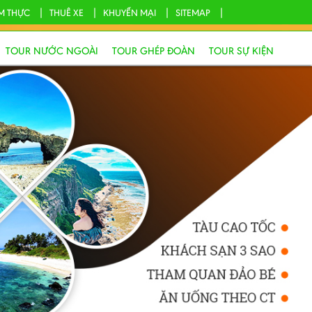
M THỰC
THUÊ XE
KHUYẾN MẠI
SITEMAP
TOUR NƯỚC NGOÀI
TOUR GHÉP ĐOÀN
TOUR SỰ KIỆN