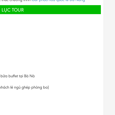
 LỤC TOUR
 bữa buffet tại Bà Nà
khách lẻ ngủ ghép phòng ba)