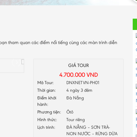
ạn tham quan các điểm nổi tiếng cùng các màn trình diễn
GIÁ TOUR
4.700.000
VND
Mã Tour:
DNXNETVN-PH01
Thời gian:
4 ngày 3 đêm
Điểm khởi
Đà Nẵng
hành:
Phương tiện:
Ôtô
Hình thức:
Tour riêng
Lịch trình:
ĐÀ NẴNG – SƠN TRÀ-
NON NƯỚC – RỪNG DỪA