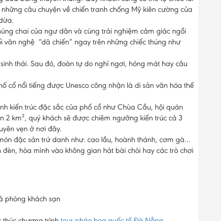
e những câu chuyện về chiến tranh chống Mỹ kiên cường của
 dừa.
húng chai của ngư dân và cùng trải nghiệm cảm giác ngồi
i văn nghệ “dã chiến” ngay trên những chiếc thúng như
sinh thái. Sau đó, đoàn tự do nghỉ ngơi, hóng mát hay câu
hố cổ nổi tiếng được Unesco công nhận là di sản văn hóa thế
nh kiến trúc đặc sắc của phố cổ như Chùa Cầu, hội quán
ẹn 2 km², quý khách sẽ được chiêm ngưỡng kiến trúc cả 3
uyên vẹn ở nơi đây.
 món đặc sản trứ danh như: cao lầu, hoành thánh, cơm gà…
 đèn, hòa mình vào không gian hát bài chòi hay các trò chơi
rả phòng khách sạn
 thúc chương trình
tour pháo hoa quốc tế Đà Nẵng