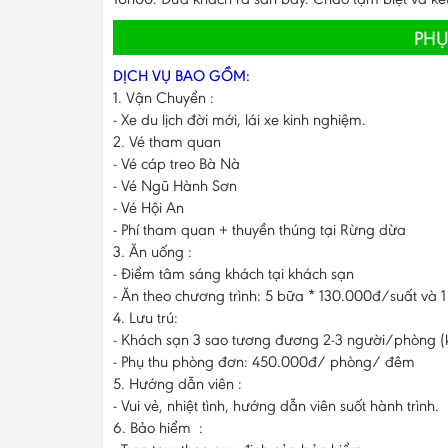
PHỤ
DỊCH VỤ BAO GỒM:
1. Vận Chuyển :
- Xe du lịch đời mới, lái xe kinh nghiệm.
2. Vé tham quan
- Vé cáp treo Bà Nà
- Vé Ngũ Hành Sơn
- Vé Hội An
- Phí tham quan + thuyền thúng tại Rừng dừa
3. Ăn uống :
- Điểm tâm sáng khách tại khách sạn
- Ăn theo chương trình: 5 bữa * 130.000đ/suất và 1
4. Lưu trú:
- Khách sạn 3 sao tương đương 2-3 người/phòng (
- Phụ thu phòng đơn: 450.000đ/ phòng/ đêm
5. Hướng dẫn viên :
- Vui vẻ, nhiệt tình, hướng dẫn viên suốt hành trình.
6. Bảo hiểm :