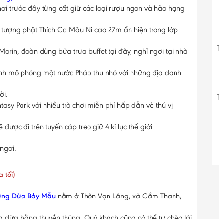
i trước đây từng cất giữ các loại rượu ngon và hảo hạng
tượng phật Thích Ca Mâu Ni cao 27m ẩn hiện trong lớp
Morin, đoàn dùng bữa trưa buffet tại đây, nghỉ ngơi tại nhà
ình mô phỏng một nước Pháp thu nhỏ với những địa danh
ời.
ntasy Park với nhiều trò chơi miễn phí hấp dẫn và thú vị
ược đi trên tuyến cáp treo giữ 4 kỉ lục thế giới.
ngơi.
-tối)
ừng Dừa Bảy Mẫu
nằm ở Thôn Vạn Lăng, xã Cẩm Thanh,
g dừa bằng thuyền thúng. Quý khách cũng có thể tự chèo lái