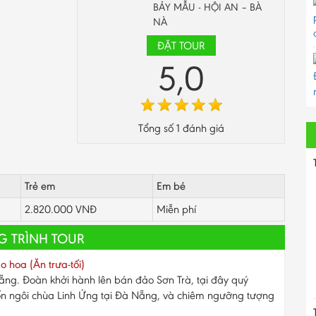
BẢY MẪU - HỘI AN – BÀ
NÀ
ĐẶT TOUR
5,0
Tổng số
1
đánh giá
Trẻ em
Em bé
2.820.000 VNĐ
Miễn phí
 TRÌNH TOUR
 hoa (Ăn trưa-tối)
ng. Đoàn khởi hành lên bán đảo Sơn Trà, tại đây quý
ốn ngôi chùa Linh Ứng tại Đà Nẵng, và chiêm ngưỡng tượng