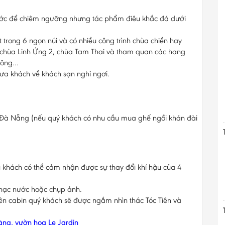
ước để chiêm ngưỡng nhưng tác phẩm điêu khắc đá dưới
 trong 6 ngọn núi và có nhiều công trình chùa chiền hay
 chùa Linh Ứng 2, chùa Tam Thai và tham quan các hang
hông…
ưa khách về khách sạn nghỉ ngơi.
 Đà Nẵng (nếu quý khách có nhu cầu mua ghế ngồi khán đài
u khách có thể cảm nhận được sự thay đổi khí hậu của 4
hạc nước hoặc chụp ảnh.
ên cabin quý khách sẽ được ngắm nhìn thác Tóc Tiên và
ng, vườn hoa Le Jardin