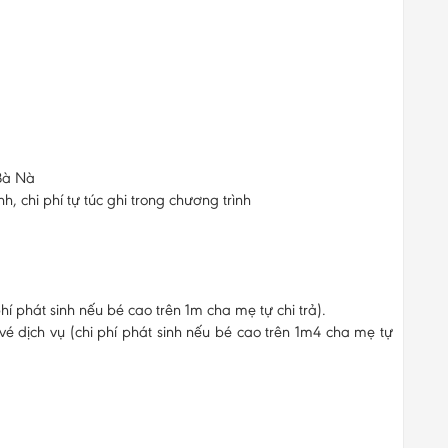
Bà Nà
h, chi phí tự túc ghi trong chương trình
phí phát sinh nếu bé cao trên 1m cha mẹ tự chi trả).
 vé dịch vụ (chi phí phát sinh nếu bé cao trên 1m4 cha mẹ tự