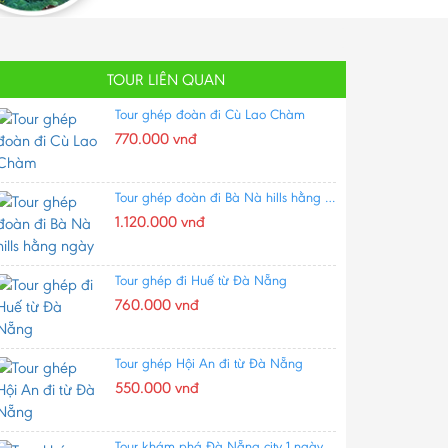
TOUR LIÊN QUAN
Tour ghép đoàn đi Cù Lao Chàm
770.000 vnđ
Tour ghép đoàn đi Bà Nà hills hằng ngày
1.120.000 vnđ
Tour ghép đi Huế từ Đà Nẵng
760.000 vnđ
Tour ghép Hội An đi từ Đà Nẵng
550.000 vnđ
Tour khám phá Đà Nẵng city 1 ngày