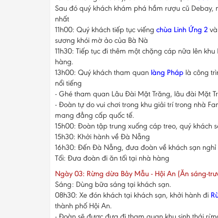
Sau đó quý khách khám phá hầm rượu cũ Debay, nơ
nhất
11h00: Quý khách tiếp tục viếng
chùa Linh Ứng 2
và 
sương khói mờ ảo của Bà Nà
11h30: Tiếp tục đi thêm một chặng cáp nữa lên khu 
hàng.
13h00: Quý khách tham quan
làng Pháp
là công tr
nổi tiếng
- Ghé tham quan Lâu Đài Mặt Trăng, lâu đài Mặt Tr
- Đoàn tự do vui chơi trong khu giải trí trong nhà Fa
mang đẳng cấp quốc tế.
15h00: Đoàn tập trung xuống cáp treo, quý khách sẽ đ
15h30: Khởi hành về Đà Nẵng
16h30: Đến Đà Nẵng, đưa đoàn về khách sạn nghỉ 
Tối: Đưa đoàn đi ăn tối tại nhà hàng
Ngày 03: Rừng dừa Bảy Mẫu - Hội An (Ăn sáng-trưa
Sáng: Dùng bữa sáng tại khách sạn.
08h30: Xe đón khách tại khách sạn, khởi hành đi
R
thành phố Hội An.
- Đoàn sẽ được đưa đi tham quan khu sinh thái rừn