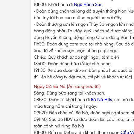
10h00: Khởi hành đi
Ngũ Hành Sơn
- Đoàn dừng chân tại làng đá truyền thống Non N
bàn tay tài hoa của những người thợ nơi đây
- Đoàn thượng sơn lên ngọn Thủy Sơn-ngọn lớn nhất
hang động nhất. Tại đây, quý khách sẽ được viếng
động Huyền Không, động Tàng Chơn, động Vân T
11h30: Đoàn dùng cơm trưa tại nhà hàng. Sau đó đ
Sau đó về khách sạn nhận phòng nghỉ ngơi.
Chiều: Quý khách tự do nghỉ ngơi, tắm biển
18h00: Đoàn dùng bữa tối tại nhà hàng.
19h30: Xe đưa đoàn đi xem bắn pháo hoa quốc tế
thì liên hệ công ty đặt mua, chi phí vé khách tự túc)
Ngày 02: Bà Nà (Ăn sáng-trưa-tối)
Sáng: Dùng bữa sáng tại khách sạn.
08h30: Đoàn sẽ khởi hành đi
Bà Nà Hills
, nơi mà d
mùa trong năm chỉ trong 1 ngày.
09h20: Đến chân núi Bà Nà, đoàn nghỉ ngơi xem n
09h40: Sau đó HDV sẽ đưa đoàn lên cáp treo, từ tr
toàn cảnh núi rừng Bà Nà
10h00: Đến ga Debay, du khách tham quan
Cầu Và