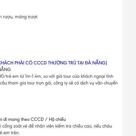
 rượu, máng trượt
KHÁCH PHẢI CÓ CCCD THƯỜNG TRÚ TẠI ĐÀ NẴNG)
 NẴNG
trẻ em từ 1m-1.4m, so với giá tour của khách ngoại tỉnh
 tham gia tour trọn gói, công ty sẽ có dịch vụ vận chuyển
hi đi mang theo CCCD / Hộ chiếu
ại cổng soát vé để nhân viên kiểm tra chiều cao, nếu cháu
ẻ em trên.