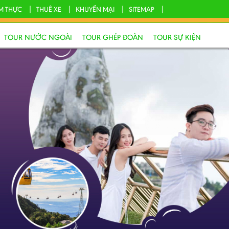
M THỰC
THUÊ XE
KHUYẾN MẠI
SITEMAP
TOUR NƯỚC NGOÀI
TOUR GHÉP ĐOÀN
TOUR SỰ KIỆN