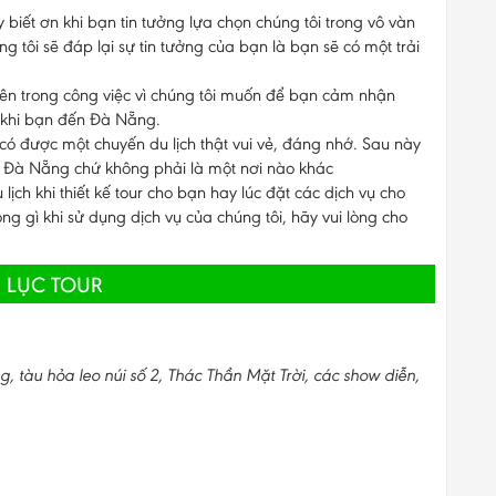
biết ơn khi bạn tin tưởng lựa chọn chúng tôi trong vô vàn
tôi sẽ đáp lại sự tin tưởng của bạn là bạn sẽ có một trải
tiên trong công việc vì chúng tôi muốn để bạn cảm nhận
 khi bạn đến Đà Nẵng.
ó được một chuyến du lịch thật vui vẻ, đáng nhớ. Sau này
n Đà Nẵng chứ không phải là một nơi nào khác
ịch khi thiết kế tour cho bạn hay lúc đặt các dịch vụ cho
ng gì khi sử dụng dịch vụ của chúng tôi, hãy vui lòng cho
 LỤC TOUR
tàu hỏa leo núi số 2, Thác Thần Mặt Trời, các show diễn,