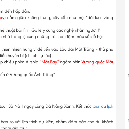
ểm đến hấp dẫn:
ay)
nằm giữa không trung, cây cầu như một "dải lụa" vàng
ệ thuật bởi Frilli Gallery cùng các nghệ nhân người Ý
a nhà tráng lệ cùng những trò chơi đậm màu sắc lễ hội
thiên nhiên hùng vĩ để tiến vào Lâu đài Mặt Trăng – thủ phủ
u huyền bí (chi phí tự túc)
ạp chiếu phim Airship
“Mắt Bay”
ngắm nhìn
Vương quốc Mặt
hiến ở Vương quốc Ánh Trăng”
 tour Bà Nà 1 ngày cùng Đà Nẵng Xanh. Kết thúc
tour du lịch
i hơn so với lịch trình dự kiến, nhằm đảm bảo cho du khách
 tham gia tour