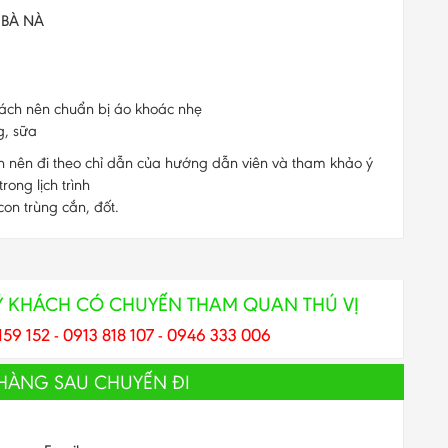
 BÀ NÀ
hách nên chuẩn bị áo khoác nhẹ
g, sữa
ch nên đi theo chỉ dẫn của hướng dẫn viên và tham khảo ý
ong lịch trình
on trùng cắn, đốt.
Ý KHÁCH CÓ CHUYẾN THAM QUAN THÚ VỊ
159 152 - 0913 818 107 - 0946 333 006
 HÀNG SAU CHUYẾN ĐI