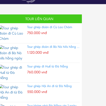
TOUR LIÊN QUAN
Tour ghép đoàn đi Cù Lao Chàm
750.000 vnđ
Tour ghép đoàn đi Bà Nà hills hằng ngày
1.120.000 vnđ
Tour ghép đi Huế từ Đà Nẵng
760.000 vnđ
Tour ghép Hội An đi từ Đà Nẵng
550.000 vnđ
Tour khám phá Đà Nẵng city 1 ngày