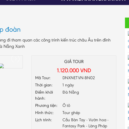
ép đoàn
ng đi tham quan các công trình kiến trúc châu Âu trên đỉnh
 Đà Nẵng Xanh
GIÁ TOUR
1.120.000
VND
Mã Tour:
DNXNETVN-BN02
Thời gian:
1 ngày
Điểm khởi
Đà Nẵng
hành:
Phương tiện:
Ô tô
Hình thức:
Tour ghép
Lịch trình:
Cầu Bàn Tay - Vườn hoa -
Fantasy Park - Làng Pháp