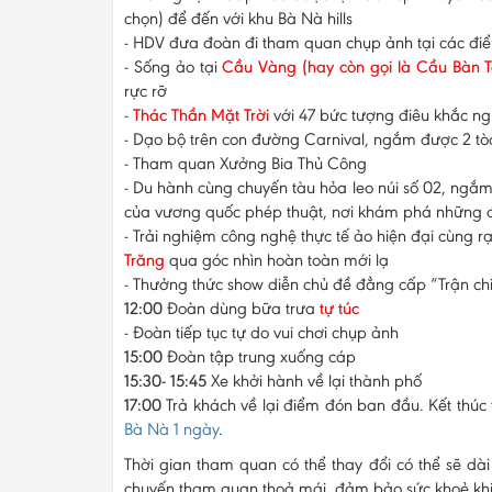
chọn) để đến với khu Bà Nà hills
- HDV đưa đoàn đi tham quan chụp ảnh tại các đi
- Sống ảo tại
Cầu Vàng (hay còn gọi là Cầu Bàn T
rực rỡ
-
Thác Thần Mặt Trời
với 47 bức tượng điêu khắc ngh
- Dạo bộ trên con đường Carnival, ngắm được 2 tò
- Tham quan Xưởng Bia Thủ Công
- Du hành cùng chuyến tàu hỏa leo núi số 02, ngắm 
của vương quốc phép thuật, nơi khám phá những điề
- Trải nghiệm công nghệ thực tế ảo hiện đại cùng r
Trăng
qua góc nhìn hoàn toàn mới lạ
- Thưởng thức show diễn chủ đề đẳng cấp “Trận c
12:00
Đoàn dùng bữa trưa
tự túc
- Đoàn tiếp tục tự do vui chơi chụp ảnh
15:00
Đoàn tập trung xuống cáp
15:30- 15:45
Xe khởi hành về lại thành phố
17:00
Trả khách về lại điểm đón ban đầu. Kết thúc
Bà Nà 1 ngày
.
Thời gian tham quan có thể thay đổi có thể sẽ dà
chuyến tham quan thoả mái, đảm bảo sức khoẻ khi