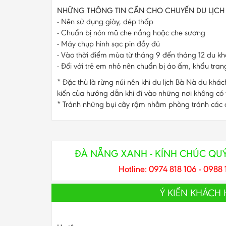
NHỮNG THÔNG TIN CẦN CHO CHUYẾN DU LỊCH
- Nên sử dụng giày, dép thấp
- Chuẩn bị nón mũ che nắng hoặc che sương
- Máy chụp hình sạc pin đầy đủ
- Vào thời điểm mùa từ tháng 9 đến tháng 12 du k
- Đối với trẻ em nhỏ nên chuẩn bị áo ấm, khẩu tran
* Đặc thù là rừng núi nên khi du lịch Bà Nà du khá
kiến của hướng dẫn khi đi vào những nơi không có tr
* Tránh những bụi cây rậm nhằm phòng tránh các c
ĐÀ NẴNG XANH - KÍNH CHÚC QU
Hotline: 0974 818 106 - 0988 
Ý KIẾN KHÁCH