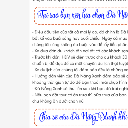
- Điều đầu tiên của tất cả mọi lý do, đó chính
bất kể vào buổi sáng hay buổi chiều. Ngay cả mu
chúng tôi cũng không ép buộc vào để lấy tiền phần
- Xe đưa đón du khách tận nơi tất cả các khách sạn
- Trước khi đón, HDV sẽ điện trước cho du khách 30
chuẩn bị đồ đạc để có một chuyến du lịch thật tuyệt
- Xe du lịch của chúng tôi đảm bảo đều là những x
- Hướng dẫn viên của Đà Nẵng Xanh đảm bảo sẽ đồn
khoảng thời gian tự do để bạn thoải mái chụp hình
- Đà Nẵng Xanh sẽ thu tiền sau khi bạn đã trải nghi
- Nếu bạn đặt tour có ăn trưa thì bữa trưa của bạn
chứ không ăn dưới chân núi