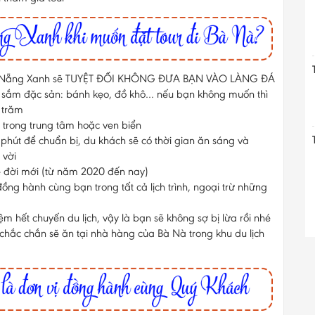
 là Đà Nẵng Xanh sẽ TUYỆT ĐỐI KHÔNG ĐƯA BẠN VÀO LÀNG ĐÁ
a sắm đặc sản: bánh kẹo, đồ khô… nếu bạn không muốn thì
 trăm
 trong trung tâm hoặc ven biển
 phút để chuẩn bị, du khách sẽ có thời gian ăn sáng và
 vời
e đời mới (từ năm 2020 đến nay)
g hành cùng bạn trong tất cả lịch trình, ngoại trừ những
ệm hết chuyến du lịch, vậy là bạn sẽ không sợ bị lừa rồi nhé
 chắc chắn sẽ ăn tại nhà hàng của Bà Nà trong khu du lịch