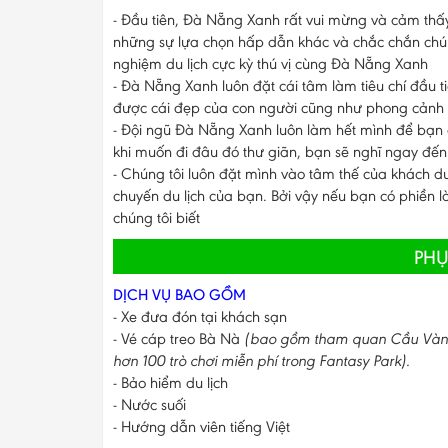
- Đầu tiên, Đà Nẵng Xanh rất vui mừng và cảm thấy 
những sự lựa chọn hấp dẫn khác và chắc chắn chúng 
nghiệm du lịch cực kỳ thú vị cùng Đà Nẵng Xanh
- Đà Nẵng Xanh luôn đặt cái tâm làm tiêu chí đầu 
được cái đẹp của con người cũng như phong cảnh
- Đội ngũ Đà Nẵng Xanh luôn làm hết mình để bạn c
khi muốn đi đâu đó thư giãn, bạn sẽ nghĩ ngay đế
- Chúng tôi luôn đặt mình vào tâm thế của khách du l
chuyến du lịch của bạn. Bởi vậy nếu bạn có phiền lò
chúng tôi biết
PHỤ
DỊCH VỤ BAO GỒM
- Xe đưa đón tại khách sạn
- Vé cáp treo Bà Nà
(bao gồm tham quan Cầu Vàng, 
hơn 100 trò chơi miễn phí trong Fantasy Park).
- Bảo hiểm du lịch
- Nước suối
​- Hướng dẫn viên tiếng Việt