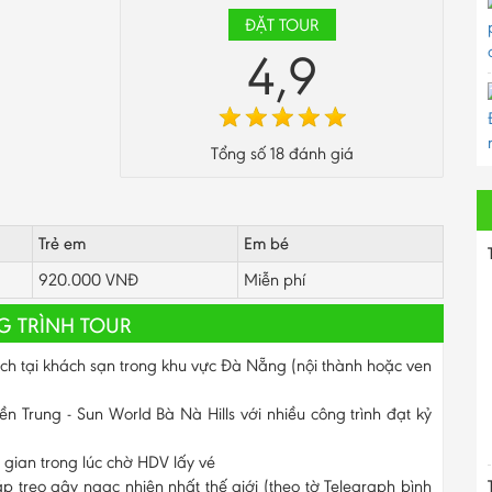
ĐẶT TOUR
4,9
Tổng số
18
đánh giá
Trẻ em
Em bé
920.000 VNĐ
Miễn phí
 TRÌNH TOUR
 tại khách sạn trong khu vực Đà Nẵng (nội thành hoặc ven
ền Trung - Sun World Bà Nà Hills với nhiều công trình đạt kỷ
 gian trong lúc chờ HDV lấy vé
áp treo gây ngạc nhiên nhất thế giới (theo tờ Telegraph bình