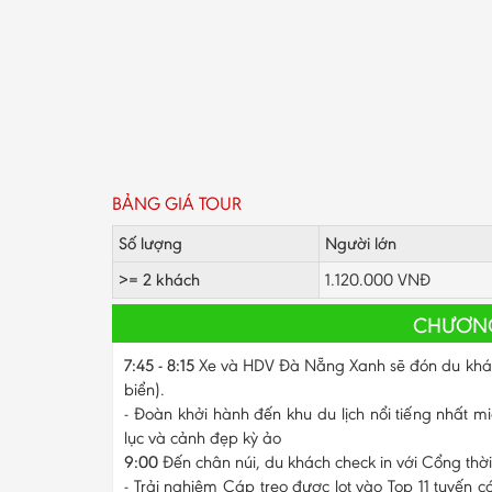
BẢNG GIÁ TOUR
Số lượng
Người lớn
>= 2 khách
1.120.000 VNĐ
CHƯƠNG
7:45 - 8:15
Xe và HDV Đà Nẵng Xanh sẽ đón du khách
biển).
- Đoàn khởi hành đến khu du lịch nổi tiếng nhất mi
lục và cảnh đẹp kỳ ảo
9:00
Đến chân núi, du khách check in với Cổng thời
- Trải nghiệm Cáp treo được lọt vào Top 11 tuyến c