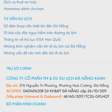
Dịch vụ thuê xe máy
Homestay dành cho bạn
TƯ VẤN DU LỊCH
Số điện thoại cần thiết khi đến Đà Nẵng
10 loài cây độc nguy hiểm trên đường du lịch
Thông tin về thủ tục VISA Hàn Quốc
Những kinh nghiệm cần khi đi du lịch núi Đà Nẵng
Những vấn đề nên tính đến khi đi du lịch
TRỤ SỞ CHÍNH
CÔNG TY CỔ PHẦN TM & DV DU LỊCH ĐÀ NẴNG XANH
Địa chỉ:
376 Nguyễn Tri Phương, Phường Hoà Cường, Đà Nẵng
Số GPKD:
0401406208 Sở KH&ĐT ĐÀ NẴNG cấp 26/10/2011
Giấy phép (Inbound & Outbound):
48-145/2017/TCDL-GPLHQT
BỘ PHẬN KINH DOANH