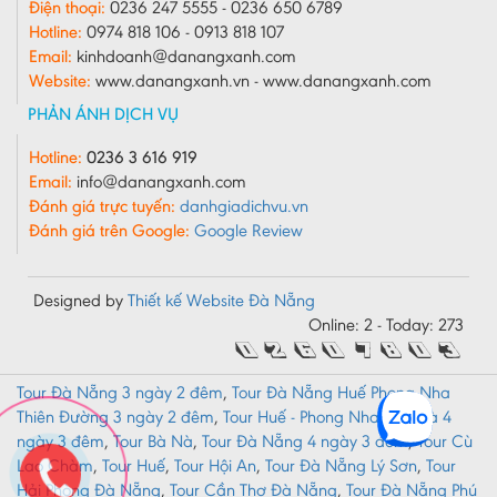
Điện thoại:
0236 247 5555 - 0236 650 6789
Hotline:
0974 818 106 - 0913 818 107
Email:
kinhdoanh@danangxanh.com
Website:
www.danangxanh.vn - www.danangxanh.com
PHẢN ÁNH DỊCH VỤ
Hotline:
0236 3 616 919
Email:
info@danangxanh.com
Đánh giá trực tuyến:
danhgiadichvu.vn
Đánh giá trên Google:
Google Review
Designed by
Thiết kế Website Đà Nẵng
Online: 2 - Today: 273
Tour Đà Nẵng 3 ngày 2 đêm
,
Tour Đà Nẵng Huế Phong Nha
Thiên Đường 3 ngày 2 đêm
,
Tour Huế - Phong Nha - Bà Nà 4
ngày 3 đêm
,
Tour Bà Nà
,
Tour Đà Nẵng 4 ngày 3 đêm
,
Tour Cù
Lao Chàm
,
Tour Huế
,
Tour Hội An
,
Tour Đà Nẵng Lý Sơn
,
Tour
Hải Phòng Đà Nẵng
,
Tour Cần Thơ Đà Nẵng
,
Tour Đà Nẵng Phú