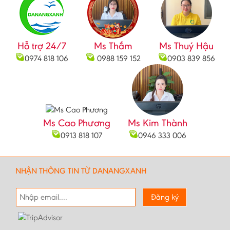
Hỗ trợ 24/7
Ms Thắm
Ms Thuý Hậu
0974 818 106
0988 159 152
0903 839 856
Ms Cao Phương
Ms Kim Thành
0913 818 107
0946 333 006
NHẬN THÔNG TIN TỪ DANANGXANH
Đăng ký